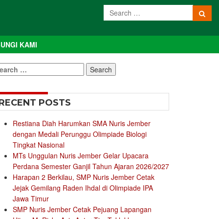
UNGI KAMI
earch
r:
RECENT POSTS
Restiana Diah Harumkan SMA Nuris Jember
dengan Medali Perunggu Olimpiade Biologi
Tingkat Nasional
MTs Unggulan Nuris Jember Gelar Upacara
Perdana Semester Ganjil Tahun Ajaran 2026/2027
Harapan 2 Berkilau, SMP Nuris Jember Cetak
Jejak Gemilang Raden Ihdal di Olimpiade IPA
Jawa Timur
SMP Nuris Jember Cetak Pejuang Lapangan