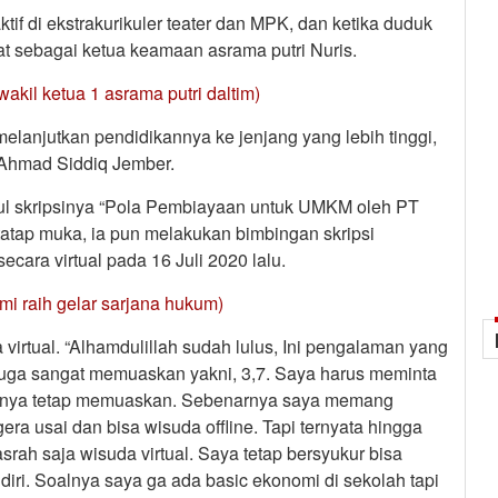
if di ekstrakurikuler teater dan MPK, dan ketika duduk
t sebagai ketua keamaan asrama putri Nuris.
 wakil ketua 1 asrama putri daltim)
melanjutkan pendidikannya ke jenjang yang lebih tinggi,
 Ahmad Siddiq Jember.
udul skripsinya “Pola Pembiayaan untuk UMKM oleh PT
atap muka, ia pun melakukan bimbingan skripsi
secara virtual pada 16 Juli 2020 lalu.
mi raih gelar sarjana hukum)
a virtual. “Alhamdulillah sudah lulus, Ini pengalaman yang
 juga sangat memuaskan yakni, 3,7. Saya harus meminta
asilnya tetap memuaskan. Sebenarnya saya memang
a usai dan bisa wisuda offline. Tapi ternyata hingga
asrah saja wisuda virtual. Saya tetap bersyukur bisa
ndiri. Soalnya saya ga ada basic ekonomi di sekolah tapi