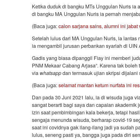
Ketika duduk di bangku MTs Unggulan Nuris ia akt
di bangku MA Unggulan Nuris ia pernah menjaba
(Baca juga:
calon sarjana sains, alumni ini jabat
Setelah lulus dari MA Unggulan Nuris, ia lantas 
ia mengambil jurusan perbankan syariah di UIN
Gadis yang biasa dipanggil Fiay ini memberi j
PNM Mekaar Cabang Arjasa”. Karena tak boleh t
via
whatsapp
dan termasuk ujian skripsi dijalani 
(Baca juga:
selamat mantan ketum nurfata ini res
Dan pada 30 Juni 2021 lalu, ia di wisuda juga vi
sangat berarti bagi saya dan capaian akademik
izin saat pembimbingan kala bekerja, tetapi h
sengaja menunda wisuda, berharap covid-19 seger
saat ini covidnya gak ilang-ilang jadi ya sudah p
lulus, seneng pasti ya, bangga juga pada diri se