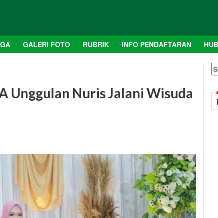
AGA
GALERI FOTO
RUBRIK
INFO PENDAFTARAN
HUB
S
fo
 Unggulan Nuris Jalani Wisuda