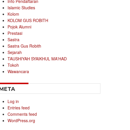
Info Pendaftaran
Islamic Studies
Kolom
KOLOM GUS ROBITH
Pojok Alumni
Prestasi
Sastra
Sastra Gus Robith
Sejarah
TAUSHIYAH SYAIKHUL MA'HAD
Tokoh
Wawancara
META
Log in
Entries feed
Comments feed
WordPress.org