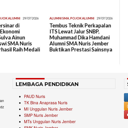
OJOK ALUMNI
29/07/2026
ALUMNI SMA
,
POJOK ALUMNI
29/07/2026
rsinar di
Tembus Teknik Perkapalan
 Ekonomi
ITS Lewat Jalur SNBP,
Sulva Ainun
Muhammad Dika Hamdani
swi SMA Nuris
Alumni SMA Nuris Jember
hasil Raih Medali
Buktikan Prestasi Sainsnya
LEMBAGA PENDIDIKAN
PAUD Nuris
an
TK Bina Anaprasa Nuris
idz
MI Unggulan Nuris Jember
SMP Nuris Jember
MTs Unggulan Nuris Jember
SMK Nuris Jember