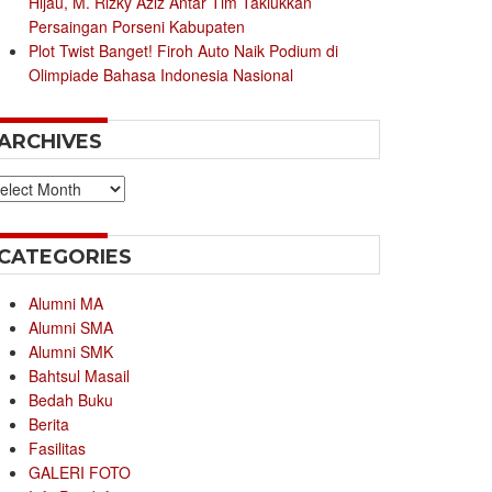
Hijau, M. Rizky Aziz Antar Tim Taklukkan
Persaingan Porseni Kabupaten
Plot Twist Banget! Firoh Auto Naik Podium di
Olimpiade Bahasa Indonesia Nasional
ARCHIVES
chives
CATEGORIES
Alumni MA
Alumni SMA
Alumni SMK
Bahtsul Masail
Bedah Buku
Berita
Fasilitas
GALERI FOTO