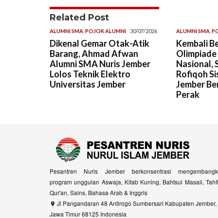
Related Post
ALUMNI SMA
,
POJOK ALUMNI
30/07/2026
ALUMNI SMA
,
P
Dikenal Gemar Otak-Atik
Kembali Be
Barang, Ahmad Afwan
Olimpiade
Alumni SMA Nuris Jember
Nasional, 
Lolos Teknik Elektro
Rofiqoh Si
Universitas Jember
Jember Ber
Perak
Pesantren Nuris Jember berkonsentrasi mengembangk
program unggulan Aswaja, Kitab Kuning, Bahtsul Masail, Tahf
Qur'an, Sains, Bahasa Arab & Inggris
Jl Pangandaran 48 Antirogo Sumbersari Kabupaten Jember,
Jawa Timur 68125 Indonesia