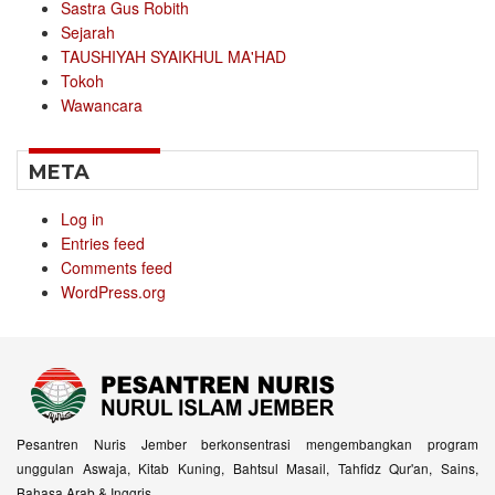
Sastra Gus Robith
Sejarah
TAUSHIYAH SYAIKHUL MA'HAD
Tokoh
Wawancara
META
Log in
Entries feed
Comments feed
WordPress.org
Pesantren Nuris Jember berkonsentrasi mengembangkan program
unggulan Aswaja, Kitab Kuning, Bahtsul Masail, Tahfidz Qur'an, Sains,
Bahasa Arab & Inggris