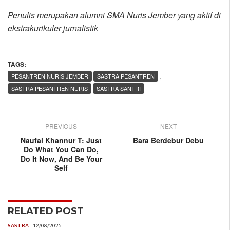
Penulis merupakan alumni SMA Nuris Jember yang aktif di
ekstrakurikuler jurnalistik
TAGS:
,
PESANTREN NURIS JEMBER
SASTRA PESANTREN
SASTRA PESANTREN NURIS
SASTRA SANTRI
PREVIOUS
NEXT
Naufal Khannur T: Just
Bara Berdebur Debu
Do What You Can Do,
Do It Now, And Be Your
Self
RELATED POST
SASTRA
12/08/2025