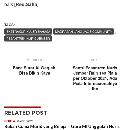
baik.
[Red.Saffa]
TAGS:
,
EKSTRAKURIKULER BAHASA
MADRASAH LANGUAGE COMMUNITY
PESANTREN NURIS JEMBER
PREVIOUS
NEXT
Baca Surat Al Waqiah,
Santri Pesantren Nuris
Bisa Bikin Kaya
Jember Raih 149 Piala
per Oktober 2021, Ada
Piala Internasionalnya
lho
RELATED POST
BERITA
06/08/2026
Bukan Cuma Murid yang Belajar! Guru MI Unggulan Nuris