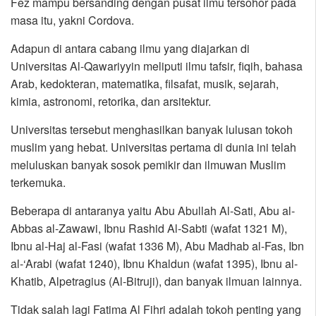
Fez mampu bersanding dengan pusat ilmu tersohor pada
masa itu, yakni Cordova.
Adapun di antara cabang ilmu yang diajarkan di
Universitas Al-Qawariyyin meliputi ilmu tafsir, fiqih, bahasa
Arab, kedokteran, matematika, filsafat, musik, sejarah,
kimia, astronomi, retorika, dan arsitektur.
Universitas tersebut menghasilkan banyak lulusan tokoh
muslim yang hebat. Universitas pertama di dunia ini telah
meluluskan banyak sosok pemikir dan ilmuwan Muslim
terkemuka.
Beberapa di antaranya yaitu Abu Abullah Al-Sati, Abu al-
Abbas al-Zawawi, Ibnu Rashid Al-Sabti (wafat 1321 M),
Ibnu al-Haj al-Fasi (wafat 1336 M), Abu Madhab al-Fas, Ibn
al-‘Arabi (wafat 1240), Ibnu Khaldun (wafat 1395), Ibnu al-
Khatib, Alpetragius (Al-Bitruji), dan banyak ilmuan lainnya.
Tidak salah lagi Fatima Al Fihri adalah tokoh penting yang