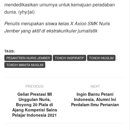
mendedikasikan umurnya untuk kemajuan peradaban
dunia. (yhy/jai)
Penulis merupakan siswa kelas X Axioo SMK Nuris
Jember yang aktif di ekstrakurikuler jurnalistik
TAGS:
,
PESANTREN NURIS JEMBER
TOKOH INSPIRATIF
TOKOH MUSLIM
TOKOH WANITA MUSLIM
PREVIOUS
NEXT
Geliat Prestasi MI
Ingin Bantu Petani
Unggulan Nuris,
Indonesia, Alumni Ini
Boyong 20 Piala di
Perdalam Ilmu Pertanian
Ajang Kompetisi Sains
Pelajar Indonesia 2021