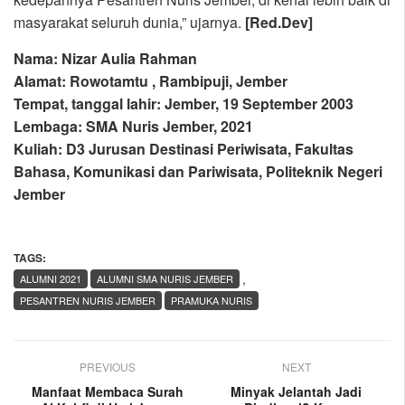
masyarakat seluruh dunia,” ujarnya.
[Red.Dev]
Nama: Nizar Aulia Rahman
Alamat: Rowotamtu , Rambipuji, Jember
Tempat, tanggal lahir: Jember, 19 September 2003
Lembaga: SMA Nuris Jember, 2021
Kuliah: D3 Jurusan Destinasi Periwisata, Fakultas
Bahasa, Komunikasi dan Pariwisata, Politeknik Negeri
Jember
TAGS:
,
ALUMNI 2021
ALUMNI SMA NURIS JEMBER
PESANTREN NURIS JEMBER
PRAMUKA NURIS
PREVIOUS
NEXT
Manfaat Membaca Surah
Minyak Jelantah Jadi