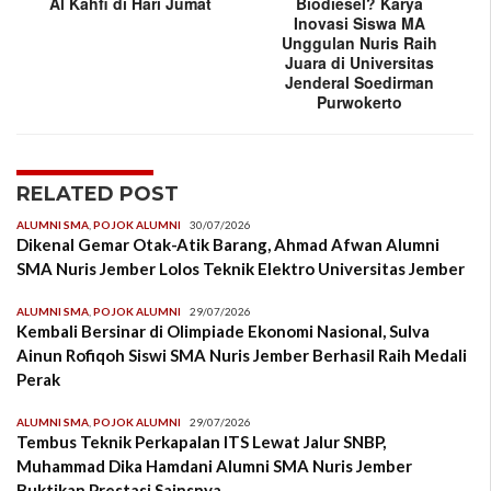
Al Kahfi di Hari Jumat
Biodiesel? Karya
Inovasi Siswa MA
Unggulan Nuris Raih
Juara di Universitas
Jenderal Soedirman
Purwokerto
RELATED POST
ALUMNI SMA
,
POJOK ALUMNI
30/07/2026
Dikenal Gemar Otak-Atik Barang, Ahmad Afwan Alumni
SMA Nuris Jember Lolos Teknik Elektro Universitas Jember
ALUMNI SMA
,
POJOK ALUMNI
29/07/2026
Kembali Bersinar di Olimpiade Ekonomi Nasional, Sulva
Ainun Rofiqoh Siswi SMA Nuris Jember Berhasil Raih Medali
Perak
ALUMNI SMA
,
POJOK ALUMNI
29/07/2026
Tembus Teknik Perkapalan ITS Lewat Jalur SNBP,
Muhammad Dika Hamdani Alumni SMA Nuris Jember
Buktikan Prestasi Sainsnya