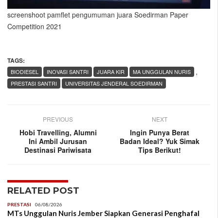
screenshoot pamflet pengumuman juara Soedirman Paper
Competition 2021
TAGS:
,
BIODIESEL
INOVASI SANTRI
JUARA KIR
MA UNGGULAN NURIS
PRESTASI SANTRI
UNIVERSITAS JENDERAL SOEDIRMAN
PREVIOUS
NEXT
Hobi Travelling, Alumni
Ingin Punya Berat
Ini Ambil Jurusan
Badan Ideal? Yuk Simak
Destinasi Pariwisata
Tips Berikut!
RELATED POST
PRESTASI
06/08/2026
MTs Unggulan Nuris Jember Siapkan Generasi Penghafal