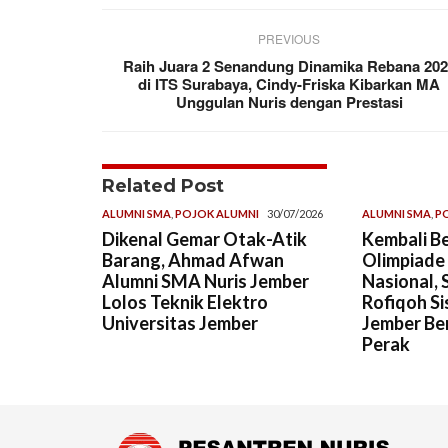
PREVIOUS
Raih Juara 2 Senandung Dinamika Rebana 20
di ITS Surabaya, Cindy-Friska Kibarkan MA
Unggulan Nuris dengan Prestasi
Related Post
ALUMNI SMA
,
POJOK ALUMNI
30/07/2026
ALUMNI SMA
,
P
Dikenal Gemar Otak-Atik
Kembali Be
Barang, Ahmad Afwan
Olimpiade
Alumni SMA Nuris Jember
Nasional, 
Lolos Teknik Elektro
Rofiqoh Si
Universitas Jember
Jember Ber
Perak