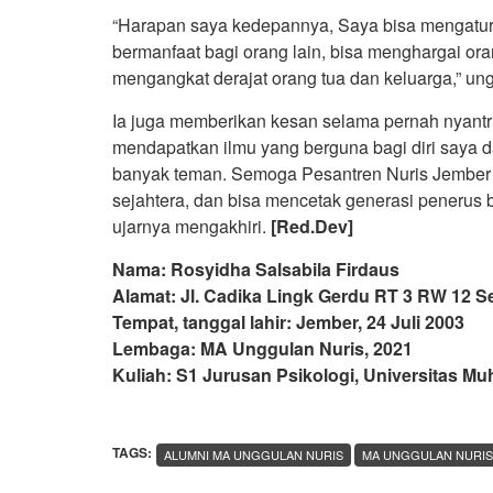
“Harapan saya kedepannya, Saya bisa mengatur w
bermanfaat bagi orang lain, bisa menghargai ora
mengangkat derajat orang tua dan keluarga,” un
Ia juga memberikan kesan selama pernah nyantri
mendapatkan ilmu yang berguna bagi diri saya d
banyak teman. Semoga Pesantren Nuris Jember 
sejahtera, dan bisa mencetak generasi penerus
ujarnya mengakhiri.
[Red.Dev]
Nama: Rosyidha Salsabila Firdaus
Alamat: Jl. Cadika Lingk Gerdu RT 3 RW 12 
Tempat, tanggal lahir: Jember, 24 Juli 2003
Lembaga: MA Unggulan Nuris, 2021
Kuliah: S1 Jurusan Psikologi, Universitas 
TAGS:
ALUMNI MA UNGGULAN NURIS
MA UNGGULAN NURIS