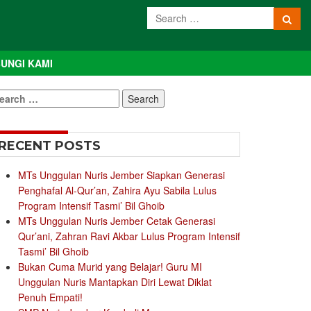
UNGI KAMI
earch
r:
RECENT POSTS
MTs Unggulan Nuris Jember Siapkan Generasi
Penghafal Al-Qur’an, Zahira Ayu Sabila Lulus
Program Intensif Tasmi’ Bil Ghoib
MTs Unggulan Nuris Jember Cetak Generasi
Qur’ani, Zahran Ravi Akbar Lulus Program Intensif
Tasmi’ Bil Ghoib
Bukan Cuma Murid yang Belajar! Guru MI
Unggulan Nuris Mantapkan Diri Lewat Diklat
Penuh Empati!