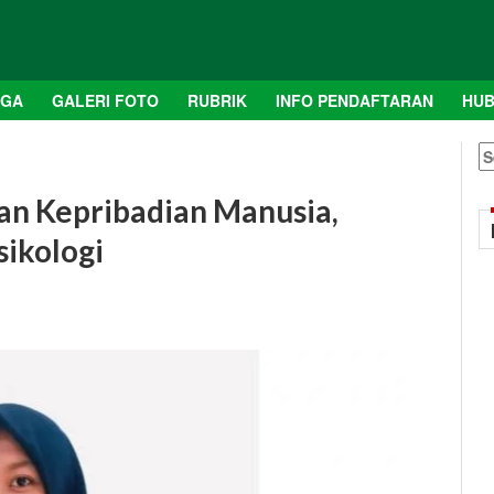
AGA
GALERI FOTO
RUBRIK
INFO PENDAFTARAN
HUB
S
fo
dan Kepribadian Manusia,
sikologi