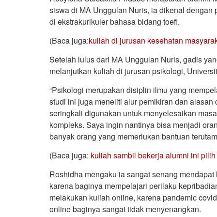
siswa di MA Unggulan Nuris, ia dikenal dengan pr
di ekstrakurikuler bahasa bidang toefl.
(Baca juga:
kuliah di jurusan kesehatan masyarak
Setelah lulus dari MA Unggulan Nuris, gadis ya
melanjutkan kuliah di jurusan psikologi, Unive
“Psikologi merupakan disiplin ilmu yang mempela
studi ini juga meneliti alur pemikiran dan alasan 
seringkali digunakan untuk menyelesaikan masa
kompleks. Saya ingin nantinya bisa menjadi ora
banyak orang yang memerlukan bantuan terutama
(Baca juga:
kuliah sambil bekerja alumni ini pil
Roshidha mengaku ia sangat senang mendapat k
karena baginya mempelajari perilaku kepribadian
melakukan kuliah online, karena pandemic covid 
online baginya sangat tidak menyenangkan.