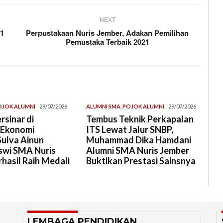
NEXT
21
Perpustakaan Nuris Jember, Adakan Pemilihan
Pemustaka Terbaik 2021
OJOK ALUMNI
29/07/2026
ALUMNI SMA
,
POJOK ALUMNI
29/07/2026
rsinar di
Tembus Teknik Perkapalan
 Ekonomi
ITS Lewat Jalur SNBP,
Sulva Ainun
Muhammad Dika Hamdani
swi SMA Nuris
Alumni SMA Nuris Jember
hasil Raih Medali
Buktikan Prestasi Sainsnya
LEMBAGA PENDIDIKAN