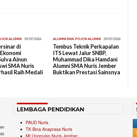
OJOK ALUMNI
29/07/2026
ALUMNI SMA
,
POJOK ALUMNI
29/07/2026
rsinar di
Tembus Teknik Perkapalan
 Ekonomi
ITS Lewat Jalur SNBP,
Sulva Ainun
Muhammad Dika Hamdani
swi SMA Nuris
Alumni SMA Nuris Jember
hasil Raih Medali
Buktikan Prestasi Sainsnya
LEMBAGA PENDIDIKAN
PAUD Nuris
an
TK Bina Anaprasa Nuris
idz
MI Unggulan Nuris Jember