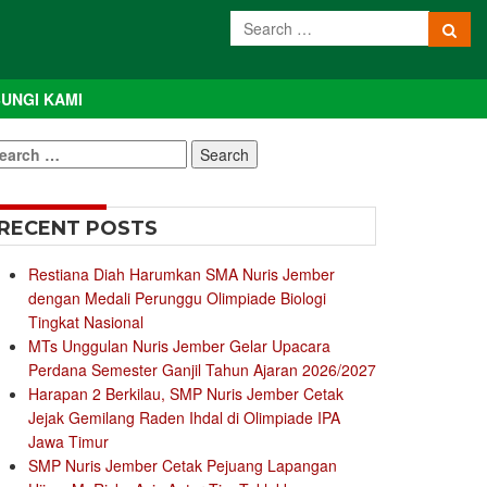
UNGI KAMI
earch
r:
RECENT POSTS
Restiana Diah Harumkan SMA Nuris Jember
dengan Medali Perunggu Olimpiade Biologi
Tingkat Nasional
MTs Unggulan Nuris Jember Gelar Upacara
Perdana Semester Ganjil Tahun Ajaran 2026/2027
Harapan 2 Berkilau, SMP Nuris Jember Cetak
Jejak Gemilang Raden Ihdal di Olimpiade IPA
Jawa Timur
SMP Nuris Jember Cetak Pejuang Lapangan