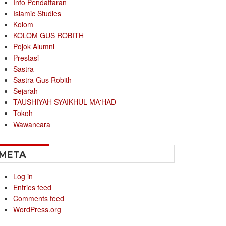
Info Pendaftaran
Islamic Studies
Kolom
KOLOM GUS ROBITH
Pojok Alumni
Prestasi
Sastra
Sastra Gus Robith
Sejarah
TAUSHIYAH SYAIKHUL MA'HAD
Tokoh
Wawancara
META
Log in
Entries feed
Comments feed
WordPress.org