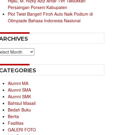
Hijau, M. Rizky Aziz Antar Tim Taklukkan
Persaingan Porseni Kabupaten
Plot Twist Banget! Firoh Auto Naik Podium di
Olimpiade Bahasa Indonesia Nasional
ARCHIVES
chives
CATEGORIES
Alumni MA
Alumni SMA
Alumni SMK
Bahtsul Masail
Bedah Buku
Berita
Fasilitas
GALERI FOTO