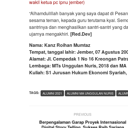
wakil ketua pc ipnu jember)
“Alhamdulillah banyak yang saya dapat di Pesant
sesama teman, kepada guru terutama kyai. Sem
santrinya dan menghasilkan santri-santri yang 
ujarnya mengakhiri.
[Red.Dev]
Nama: Kanz Roihan Mumtaz
Tempat, tanggal lahir:
Jember, 07 Agustus 20
Alamat:
Jl. Cempedak 1 No 16 Kreongan Pat
Lembaga: MTs Unggulan Nuris, 2018 dan MA 
Kuliah: S1 Jurusan
Hukum Ekonomi Syariah, 
TAGS:
ALUMNI 2021
ALUMNI MA UNGGULAN NURIS
ALUMN
PREVIOUS
Berpengalaman Garap Proyek Internasional
Digital Story Telling, Sukses Raih Sarjana