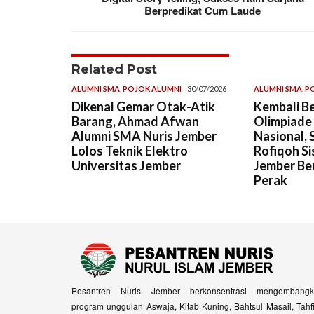
Berpredikat Cum Laude
Related Post
ALUMNI SMA
,
POJOK ALUMNI
30/07/2026
ALUMNI SMA
,
P
Dikenal Gemar Otak-Atik
Kembali Be
Barang, Ahmad Afwan
Olimpiade
Alumni SMA Nuris Jember
Nasional, 
Lolos Teknik Elektro
Rofiqoh Si
Universitas Jember
Jember Ber
Perak
Pesantren Nuris Jember berkonsentrasi mengembangk
program unggulan Aswaja, Kitab Kuning, Bahtsul Masail, Tahf