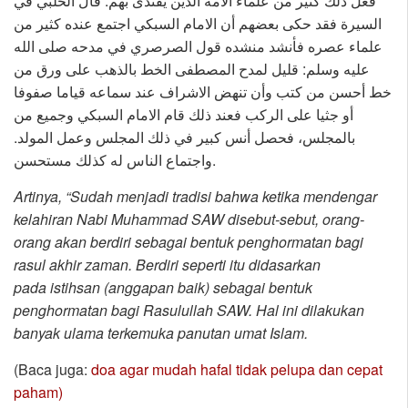
فعل ذلك كثير من علماء الامة الذين يقتدى بهم. قال الحلبي في
السيرة فقد حكى بعضهم أن الامام السبكي اجتمع عنده كثير من
علماء عصره فأنشد منشده قول الصرصري في مدحه صلى الله
عليه وسلم: قليل لمدح المصطفى الخط بالذهب على ورق من
خط أحسن من كتب وأن تنهض الاشراف عند سماعه قياما صفوفا
أو جثيا على الركب فعند ذلك قام الامام السبكي وجميع من
بالمجلس، فحصل أنس كبير في ذلك المجلس وعمل المولد.
واجتماع الناس له كذلك مستحسن.
Artinya, “Sudah menjadi tradisi bahwa ketika mendengar
kelahiran Nabi Muhammad SAW disebut-sebut, orang-
orang akan berdiri sebagai bentuk penghormatan bagi
rasul akhir zaman. Berdiri seperti itu didasarkan
pada istihsan (anggapan baik) sebagai bentuk
penghormatan bagi Rasulullah SAW. Hal ini dilakukan
banyak ulama terkemuka panutan umat Islam.
(Baca juga:
doa agar mudah hafal tidak pelupa dan cepat
paham)