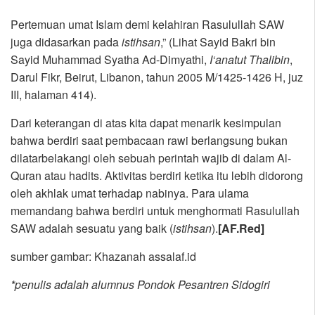
Pertemuan umat Islam demi kelahiran Rasulullah SAW
juga didasarkan pada
istihsan
,” (Lihat Sayid Bakri bin
Sayid Muhammad Syatha Ad-Dimyathi,
I‘anatut Thalibin
,
Darul Fikr, Beirut, Libanon, tahun 2005 M/1425-1426 H, juz
III, halaman 414).
Dari keterangan di atas kita dapat menarik kesimpulan
bahwa berdiri saat pembacaan rawi berlangsung bukan
dilatarbelakangi oleh sebuah perintah wajib di dalam Al-
Quran atau hadits. Aktivitas berdiri ketika itu lebih didorong
oleh akhlak umat terhadap nabinya. Para ulama
memandang bahwa berdiri untuk menghormati Rasulullah
SAW adalah sesuatu yang baik (
istihsan
).
[AF.Red]
sumber gambar: Khazanah assalaf.id
*penulis adalah alumnus Pondok Pesantren Sidogiri