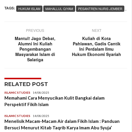
TAGS:
,
HUKUM ISLAM
MAHALLUL QIYAM
PESANTREN NURIS JEMBER
PREVIOUS
NEXT
Mantul! Jago Debat,
Kuliah di Kota
Alumni Ini Kuliah
Pahlawan, Gadis Cantik
Pengembangan
Ini Perdalam Ilmu
Masyarakat Islam di
Hukum Ekonomi Syariah
Salatiga
RELATED POST
ISLAMIC STUDIES
14/08/2025
Memahami Cara Menyucikan Kulit Bangkai dalam
Perspektif Fikih Islam
ISLAMIC STUDIES
14/08/2025
Menelisik Macam-Macam Air dalam Fikih Islam : Panduan
Bersuci Menurut Kitab Taqrib Karya Imam Abu Syuja’