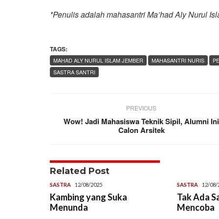
*Penulis adalah mahasantri Ma’had Aly Nurul Is
TAGS:
MAHAD ALY NURUL ISLAM JEMBER
MAHASANTRI NURIS
P
SASTRA SANTRI
PREVIOUS
Wow! Jadi Mahasiswa Teknik Sipil, Alumni In
Calon Arsitek
Related Post
SASTRA
12/08/2025
SASTRA
12/08/
Kambing yang Suka
Tak Ada S
Menunda
Mencoba