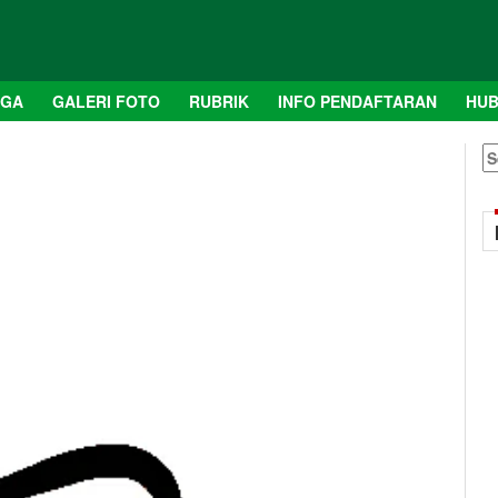
AGA
GALERI FOTO
RUBRIK
INFO PENDAFTARAN
HUB
S
fo