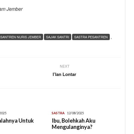
lam Jember
,
ESANTREN NURIS JEMBER
SAJAK SANTRI
SASTRA PESANTREN
NEXT
i
I’lan Lontar
2025
SASTRA
12/08/2025
alahnya Untuk
Ibu, Bolehkah Aku
Mengulanginya?