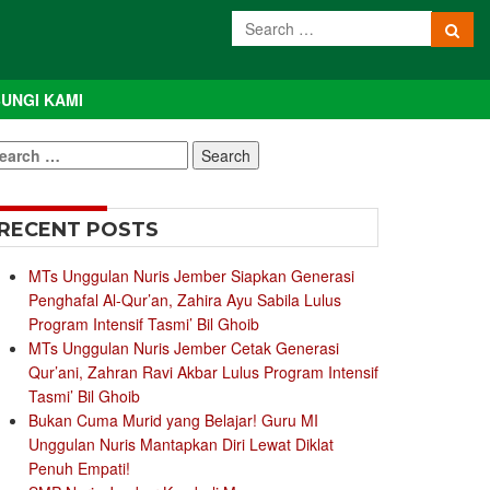
UNGI KAMI
earch
r:
RECENT POSTS
MTs Unggulan Nuris Jember Siapkan Generasi
Penghafal Al-Qur’an, Zahira Ayu Sabila Lulus
Program Intensif Tasmi’ Bil Ghoib
MTs Unggulan Nuris Jember Cetak Generasi
Qur’ani, Zahran Ravi Akbar Lulus Program Intensif
Tasmi’ Bil Ghoib
Bukan Cuma Murid yang Belajar! Guru MI
Unggulan Nuris Mantapkan Diri Lewat Diklat
Penuh Empati!