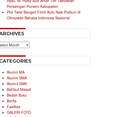
Hijau, M. Rizky Aziz Antar Tim Taklukkan
Persaingan Porseni Kabupaten
Plot Twist Banget! Firoh Auto Naik Podium di
Olimpiade Bahasa Indonesia Nasional
ARCHIVES
chives
CATEGORIES
Alumni MA
Alumni SMA
Alumni SMK
Bahtsul Masail
Bedah Buku
Berita
Fasilitas
GALERI FOTO