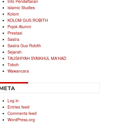
Info Pendaftaran
Islamic Studies
Kolom
KOLOM GUS ROBITH
Pojok Alumni
Prestasi
Sastra
Sastra Gus Robith
Sejarah
TAUSHIYAH SYAIKHUL MA'HAD
Tokoh
Wawancara
META
Log in
Entries feed
Comments feed
WordPress.org