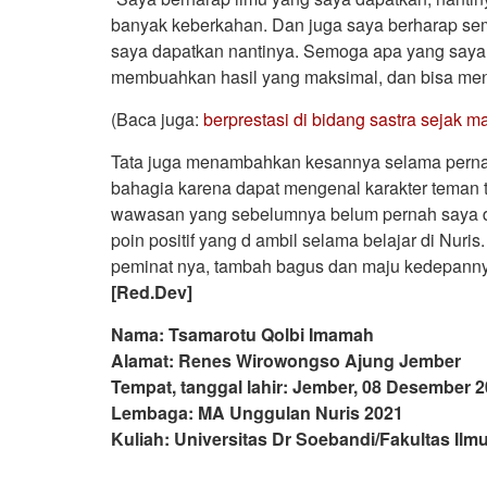
banyak keberkahan. Dan juga saya berharap se
saya dapatkan nantinya. Semoga apa yang saya 
membuahkan hasil yang maksimal, dan bisa men
(Baca juga:
berprestasi di bidang sastra sejak ma
Tata juga menambahkan kesannya selama pernah 
bahagia karena dapat mengenal karakter teman
wawasan yang sebelumnya belum pernah saya d
poin positif yang d ambil selama belajar di Nuri
peminat nya, tambah bagus dan maju kedepanny
[Red.Dev]
Nama: Tsamarotu Qolbi Imamah
Alamat: Renes Wirowongso Ajung Jember
Tempat, tanggal lahir: Jember, 08 Desember 
Lembaga: MA Unggulan Nuris 2021
Kuliah: Universitas Dr Soebandi/Fakultas Il