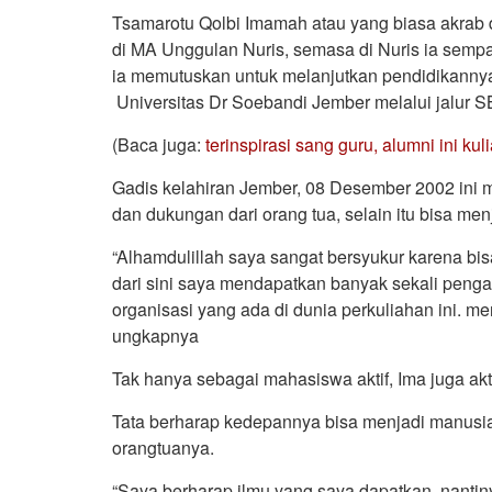
Tsamarotu Qolbi Imamah atau yang biasa akrab d
di MA Unggulan Nuris, semasa di Nuris ia sempat 
ia memutuskan untuk melanjutkan pendidikannya 
Universitas Dr Soebandi Jember melalui jalur
(Baca juga:
terinspirasi sang guru, alumni ini ku
Gadis kelahiran Jember, 08 Desember 2002 ini 
dan dukungan dari orang tua, selain itu bisa m
“Alhamdulillah saya sangat bersyukur karena bisa
dari sini saya mendapatkan banyak sekali penga
organisasi yang ada di dunia perkuliahan ini. men
ungkapnya
Tak hanya sebagai mahasiswa aktif, Ima juga akt
Tata berharap kedepannya bisa menjadi manusi
orangtuanya.
“Saya berharap ilmu yang saya dapatkan, nanti