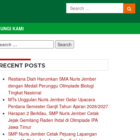
UNGI KAMI
earch
r:
RECENT POSTS
Restiana Diah Harumkan SMA Nuris Jember
dengan Medali Perunggu Olimpiade Biologi
Tingkat Nasional
MTs Unggulan Nuris Jember Gelar Upacara
Perdana Semester Ganjil Tahun Ajaran 2026/2027
Harapan 2 Berkilau, SMP Nuris Jember Cetak
Jejak Gemilang Raden Ihdal di Olimpiade IPA
Jawa Timur
SMP Nuris Jember Cetak Pejuang Lapangan