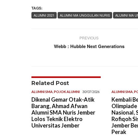
TAGS:
ALUMNI 2021
ALUMNI MA UNGGULAN NURIS
ALUMNI MA 
PREVIOUS
Webb : Hubble Next Generations
Related Post
ALUMNI SMA
,
POJOK ALUMNI
30/07/2026
ALUMNI SMA
,
P
Dikenal Gemar Otak-Atik
Kembali Be
Barang, Ahmad Afwan
Olimpiade
Alumni SMA Nuris Jember
Nasional, 
Lolos Teknik Elektro
Rofiqoh Si
Universitas Jember
Jember Ber
Perak