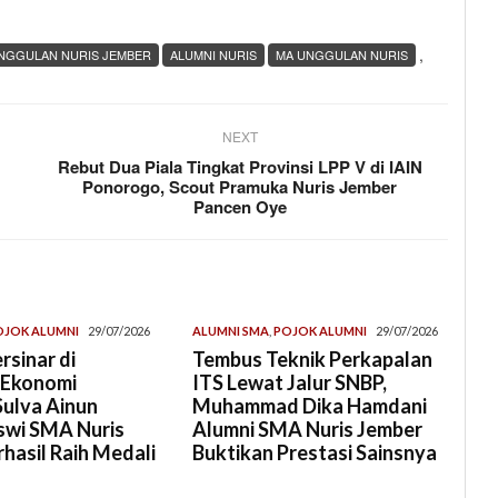
,
UNGGULAN NURIS JEMBER
ALUMNI NURIS
MA UNGGULAN NURIS
NEXT
Rebut Dua Piala Tingkat Provinsi LPP V di IAIN
Ponorogo, Scout Pramuka Nuris Jember
Pancen Oye
OJOK ALUMNI
29/07/2026
ALUMNI SMA
,
POJOK ALUMNI
29/07/2026
rsinar di
Tembus Teknik Perkapalan
 Ekonomi
ITS Lewat Jalur SNBP,
Sulva Ainun
Muhammad Dika Hamdani
swi SMA Nuris
Alumni SMA Nuris Jember
hasil Raih Medali
Buktikan Prestasi Sainsnya