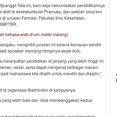
ipanggil Tata ini, baru saja menuntaskan pendidikannya
aktif di ekstrakurikuler Pramuka, dan setelah lulus kini
di jurusan Farmasi, Fakultas Ilmu Kesehatan,
 SBMPTBR.
liah bahasa arab di uin maliki malang)
mengaku, mengmbil jurusan ini karena kemauan sendiri
enjadi apoteker memang mimpinya sejak dulu.
 melanjutkan pendidikan di jenjang yang lebih tinggi ini
laman, relasi, serta dapat mengenal berbagai macam
jadi mahasiswa kita dilatih untuk mandiri dan disiplin,”
if di organisasi Badminton di kampusnya.
a yang lebih baik dan bisa membanggakan kedua
nya dapat bermanfaat dan juga selalu mendatangkan