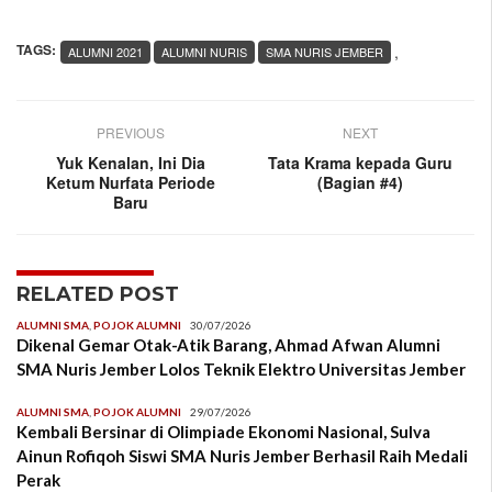
TAGS:
,
ALUMNI 2021
ALUMNI NURIS
SMA NURIS JEMBER
PREVIOUS
NEXT
Yuk Kenalan, Ini Dia
Tata Krama kepada Guru
Ketum Nurfata Periode
(Bagian #4)
Baru
RELATED POST
ALUMNI SMA
,
POJOK ALUMNI
30/07/2026
Dikenal Gemar Otak-Atik Barang, Ahmad Afwan Alumni
SMA Nuris Jember Lolos Teknik Elektro Universitas Jember
ALUMNI SMA
,
POJOK ALUMNI
29/07/2026
Kembali Bersinar di Olimpiade Ekonomi Nasional, Sulva
Ainun Rofiqoh Siswi SMA Nuris Jember Berhasil Raih Medali
Perak