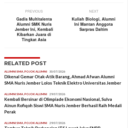
PREVIOUS
NEXT
Gadis Multitalenta
Kuliah Biologi, Alumni
Alumni SMK Nuris
Ini Mantan Anggota
Jember Ini, Kembali
Sarpras Daltim
Kibarkan Juara di
Tingkat Asia
RELATED POST
ALUMNI SMA
,
POJOK ALUMNI
30/07/2026
Dikenal Gemar Otak-Atik Barang, Ahmad Afwan Alumni
SMA Nuris Jember Lolos Teknik Elektro Universitas Jember
ALUMNI SMA
,
POJOK ALUMNI
29/07/2026
Kembali Bersinar di Olimpiade Ekonomi Nasional, Sulva
Ainun Rofiqoh Siswi SMA Nuris Jember Berhasil Raih Medali
Perak
ALUMNI SMA
,
POJOK ALUMNI
29/07/2026