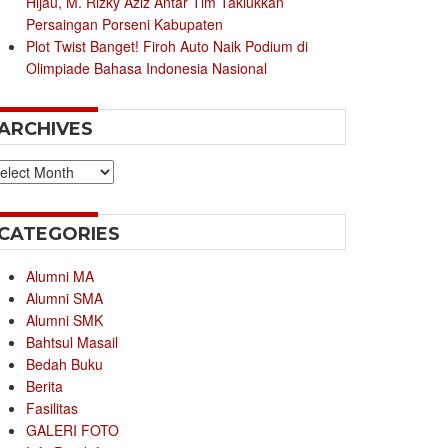
Hijau, M. Rizky Aziz Antar Tim Taklukkan
Persaingan Porseni Kabupaten
Plot Twist Banget! Firoh Auto Naik Podium di
Olimpiade Bahasa Indonesia Nasional
ARCHIVES
chives
CATEGORIES
Alumni MA
Alumni SMA
Alumni SMK
Bahtsul Masail
Bedah Buku
Berita
Fasilitas
GALERI FOTO