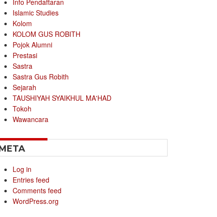
Info Pendaftaran
Islamic Studies
Kolom
KOLOM GUS ROBITH
Pojok Alumni
Prestasi
Sastra
Sastra Gus Robith
Sejarah
TAUSHIYAH SYAIKHUL MA'HAD
Tokoh
Wawancara
META
Log in
Entries feed
Comments feed
WordPress.org