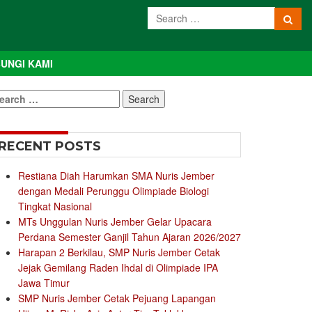
UNGI KAMI
earch
r:
RECENT POSTS
Restiana Diah Harumkan SMA Nuris Jember
dengan Medali Perunggu Olimpiade Biologi
Tingkat Nasional
MTs Unggulan Nuris Jember Gelar Upacara
Perdana Semester Ganjil Tahun Ajaran 2026/2027
Harapan 2 Berkilau, SMP Nuris Jember Cetak
Jejak Gemilang Raden Ihdal di Olimpiade IPA
Jawa Timur
SMP Nuris Jember Cetak Pejuang Lapangan