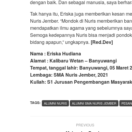
dengan baik. Dan sebagai manusia, saya berharap
Tak hanya itu, Eriska juga memberikan kesan m
Nuris Jember. “Mondok di Nuris memberikan bany
mendapatkan ilmu agama yang sebelumnya saya 
Semoga kedepannya Nuris bisa menjadi pondok
bidang apapun,” ungkapnya.
[Red.Dev]
Nama : Eriska Hudiana
Alamat : Kalibaru Wetan – Banyuwangi
Tempat, tanggal lahir: Banyuwangi, 05 Maret 
Lembaga: SMA Nuris Jember, 2021
Kuliah: S1 Jurusan Pengembangan Masyaraka
TAGS:
ALUMNI NURIS
ALUMNI SMA NURIS JEMBER
PESAN
PREVIOUS