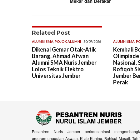
Mekar dan Berakar
Related Post
ALUMNI SMA
,
POJOK ALUMNI
30/07/2026
ALUMNI SMA
,
P
Dikenal Gemar Otak-Atik
Kembali Be
Barang, Ahmad Afwan
Olimpiade
Alumni SMA Nuris Jember
Nasional, 
Lolos Teknik Elektro
Rofiqoh Si
Universitas Jember
Jember Ber
Perak
Pesantren Nuris Jember berkonsentrasi mengembangk
program unggulan Aswaja, Kitab Kuning, Bahtsul Masail, Tahf