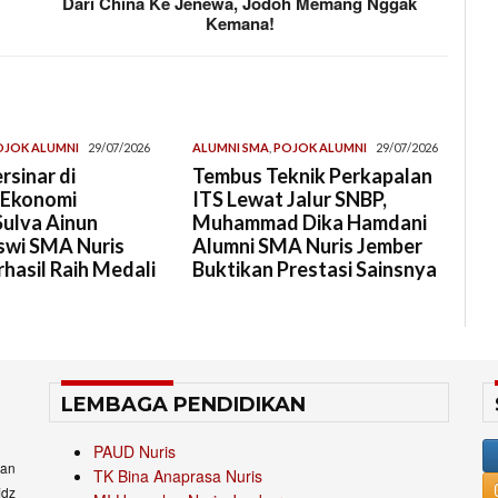
Dari China Ke Jenewa, Jodoh Memang Nggak
Kemana!
OJOK ALUMNI
29/07/2026
ALUMNI SMA
,
POJOK ALUMNI
29/07/2026
rsinar di
Tembus Teknik Perkapalan
 Ekonomi
ITS Lewat Jalur SNBP,
Sulva Ainun
Muhammad Dika Hamdani
swi SMA Nuris
Alumni SMA Nuris Jember
hasil Raih Medali
Buktikan Prestasi Sainsnya
LEMBAGA PENDIDIKAN
PAUD Nuris
an
TK Bina Anaprasa Nuris
idz