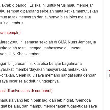
akrab dipanggil Eriska ini untuk terus maju mengejar
gaku sempat dipandang sebelah mata ketika memutuskan
mun ia tak menyerah dan akhirnya bisa lolos melalui
tuk di tembus.
kkan sbmptn)
aret 2003 ini semasa sekolah di SMA Nuris Jember, ia
 Eriska telah resmi menjadi mahasiswa di jurusan
wah, UIN Khas Jember.
ambil jurusan ini, kita bisa belajar bagaimana
asyarakat, memberdayakan masyarakat, melakukan
a-citakan. Sejak dulu saya memang sangat suka dengan
saya incar sejak dulu,” ungkapnya.
masi di universitas dr soebandi)
anusia yang lebih baik lagi dan lebih giat. “Semoga
giat belajar, dan mampu mengerjakan tugas-tugas saya