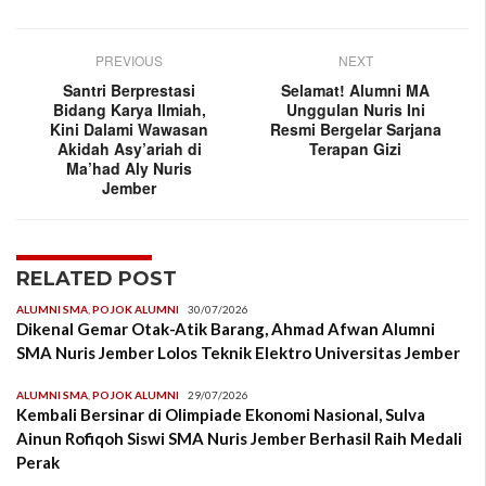
PREVIOUS
NEXT
Santri Berprestasi
Selamat! Alumni MA
Bidang Karya Ilmiah,
Unggulan Nuris Ini
Kini Dalami Wawasan
Resmi Bergelar Sarjana
Akidah Asy’ariah di
Terapan Gizi
Ma’had Aly Nuris
Jember
RELATED POST
ALUMNI SMA
,
POJOK ALUMNI
30/07/2026
Dikenal Gemar Otak-Atik Barang, Ahmad Afwan Alumni
SMA Nuris Jember Lolos Teknik Elektro Universitas Jember
ALUMNI SMA
,
POJOK ALUMNI
29/07/2026
Kembali Bersinar di Olimpiade Ekonomi Nasional, Sulva
Ainun Rofiqoh Siswi SMA Nuris Jember Berhasil Raih Medali
Perak