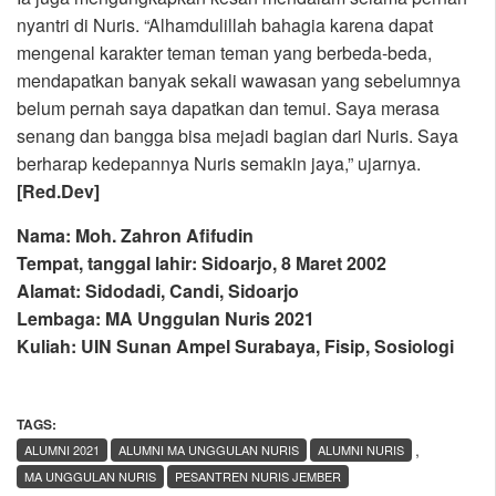
nyantri di Nuris. “Alhamdulillah bahagia karena dapat
mengenal karakter teman teman yang berbeda-beda,
mendapatkan banyak sekali wawasan yang sebelumnya
belum pernah saya dapatkan dan temui. Saya merasa
senang dan bangga bisa mejadi bagian dari Nuris. Saya
berharap kedepannya Nuris semakin jaya,” ujarnya.
[Red.Dev]
Nama: Moh. Zahron Afifudin
Tempat, tanggal lahir: Sidoarjo, 8 Maret 2002
Alamat: Sidodadi, Candi, Sidoarjo
Lembaga: MA Unggulan Nuris 2021
Kuliah: UIN Sunan Ampel Surabaya, Fisip, Sosiologi
TAGS:
,
ALUMNI 2021
ALUMNI MA UNGGULAN NURIS
ALUMNI NURIS
MA UNGGULAN NURIS
PESANTREN NURIS JEMBER