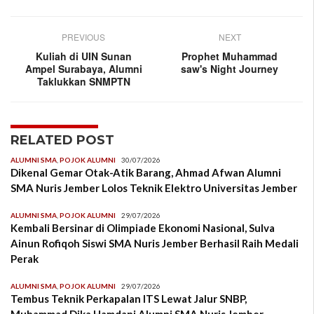
PREVIOUS
NEXT
Kuliah di UIN Sunan
Prophet Muhammad
Ampel Surabaya, Alumni
saw's Night Journey
Taklukkan SNMPTN
RELATED POST
ALUMNI SMA
,
POJOK ALUMNI
30/07/2026
Dikenal Gemar Otak-Atik Barang, Ahmad Afwan Alumni
SMA Nuris Jember Lolos Teknik Elektro Universitas Jember
ALUMNI SMA
,
POJOK ALUMNI
29/07/2026
Kembali Bersinar di Olimpiade Ekonomi Nasional, Sulva
Ainun Rofiqoh Siswi SMA Nuris Jember Berhasil Raih Medali
Perak
ALUMNI SMA
,
POJOK ALUMNI
29/07/2026
Tembus Teknik Perkapalan ITS Lewat Jalur SNBP,