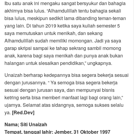
Ibu satu anak ini mengaku sangat bersyukur dan bahagia
akhirnya bisa lulus. “Alhamdulillah tentu bahagia sekali
bisa lulus, meskipun sedikit lama dibanding teman-teman
yang lain. Di tahun 2019 ketika saya kuliah semester 5
saya memutuskan untuk menikah, dan sekang
Alhamdulillah sudah memiliki momongan. Jadi ya saya
garap skripsi sampai ke tahap sekrang sambil momong
anak, karena bagi saya menikah dan punya anak bukan
halangan untuk slesaikan pendidikan,” ungkapnya.
Unaizah berharap kedepannya bisa segera bekerja sesuai
dengan jurusannya. “ Ya semoga bisa segera bekerja
sesuai dengan jurusan saya, dan mempunyai bisnis
ketring serta bisa memberi manfaat lagi bagi orang lain,”
ujarnya. Selamat atas sidangnya, semoga sukses selalu
ya.
[Red.Dev]
Nama; Siti Unaizah
Tempat, tanggal lahir: Jember, 31 Oktober 1997