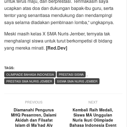
untuk terus maju, dan berprestasi. Terimakasih saya
ucapkan atas doa dan dukungan bapak-ibu guru, serta
tentor yang senantiasa mendukung dan mendampingi
saya selama diadakan pembinaan lomba,” ungkapnya.
Meski masih kelas X SMA Nuris Jember, ternyata tak
menghalangi siswa untuk turut berkompetisi di bidang
yang mereka minati.
[Red.Dev]
TAGS:
,
OLIMPIADE BAHASA INDONESIA
PRESTASI SISWA
PRESTASI SMA NURIS JEMBER
SISWA SMA NURIS JEMBER
PREVIOUS
NEXT
Diamanahi Pengurus
Kembali Raih Medali,
MHQ Pesantren, Dalami
Siswa MA Unggulan
Akidah dan Filsafat
Nuris Ikuti Olimpiade
Islam di Ma’had Aly
Bahasa Indonesia Event