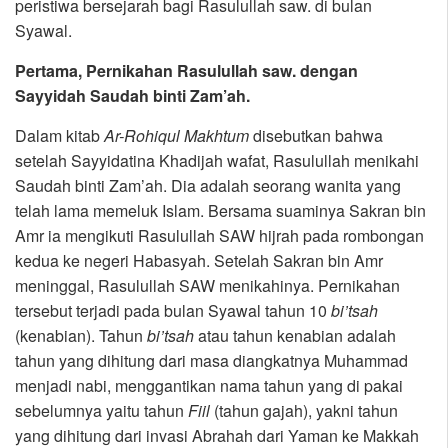
peristiwa bersejarah bagi Rasulullah saw. di bulan
Syawal.
Pertama, Pernikahan Rasulullah saw. dengan
Sayyidah Saudah binti Zam’ah.
Dalam kitab
Ar-Rohiqul Makhtum
disebutkan bahwa
setelah Sayyidatina Khadijah wafat, Rasulullah menikahi
Saudah binti Zam’ah. Dia adalah seorang wanita yang
telah lama memeluk Islam. Bersama suaminya Sakran bin
Amr ia mengikuti Rasulullah SAW hijrah pada rombongan
kedua ke negeri Habasyah. Setelah Sakran bin Amr
meninggal, Rasulullah SAW menikahinya. Pernikahan
tersebut terjadi pada bulan Syawal tahun 10
bi’tsah
(kenabian). Tahun
bi’tsah
atau tahun kenabian adalah
tahun yang dihitung dari masa diangkatnya Muhammad
menjadi nabi, menggantikan nama tahun yang di pakai
sebelumnya yaitu tahun
Fiil
(tahun gajah), yakni tahun
yang dihitung dari invasi Abrahah dari Yaman ke Makkah