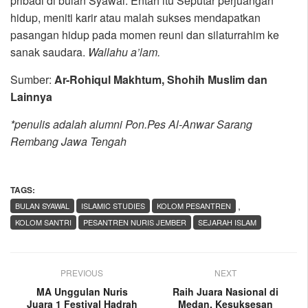
pribadi di bulan Syawal. Entah itu Seputar perjuangan
hidup, meniti karir atau malah sukses mendapatkan
pasangan hidup pada momen reuni dan silaturrahim ke
sanak saudara.
Wallahu a’lam.
Sumber:
Ar-Rohiqul Makhtum, Shohih Muslim dan
Lainnya
*penulis adalah a
lumni Pon.Pes Al-Anwar Sarang
Rembang Ja
wa Tengah
TAGS:
,
BULAN SYAWAL
ISLAMIC STUDIES
KOLOM PESANTREN
KOLOM SANTRI
PESANTREN NURIS JEMBER
SEJARAH ISLAM
PREVIOUS
NEXT
MA Unggulan Nuris
Raih Juara Nasional di
Juara 1 Festival Hadrah
Medan, Kesuksesan