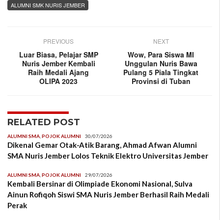
ALUMNI SMK NURIS JEMBER
PREVIOUS
NEXT
Luar Biasa, Pelajar SMP
Wow, Para Siswa MI
Nuris Jember Kembali
Unggulan Nuris Bawa
Raih Medali Ajang
Pulang 5 Piala Tingkat
OLIPA 2023
Provinsi di Tuban
RELATED POST
ALUMNI SMA
,
POJOK ALUMNI
30/07/2026
Dikenal Gemar Otak-Atik Barang, Ahmad Afwan Alumni
SMA Nuris Jember Lolos Teknik Elektro Universitas Jember
ALUMNI SMA
,
POJOK ALUMNI
29/07/2026
Kembali Bersinar di Olimpiade Ekonomi Nasional, Sulva
Ainun Rofiqoh Siswi SMA Nuris Jember Berhasil Raih Medali
Perak