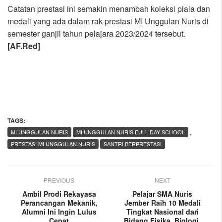
Catatan prestasi ini semakin menambah koleksi piala dan
medali yang ada dalam rak prestasi MI Unggulan Nuris di
semester ganjil tahun pelajara 2023/2024 tersebut.
[AF.Red]
TAGS:
,
MI UNGGULAN NURIS
MI UNGGULAN NURIS FULL DAY SCHOOL
PRESTASI MI UNGGULAN NURIS
SANTRI BERPRESTASI
PREVIOUS
NEXT
Ambil Prodi Rekayasa
Pelajar SMA Nuris
Perancangan Mekanik,
Jember Raih 10 Medali
Alumni Ini Ingin Lulus
Tingkat Nasional dari
Cepat
Bidang Fisika, Biologi,