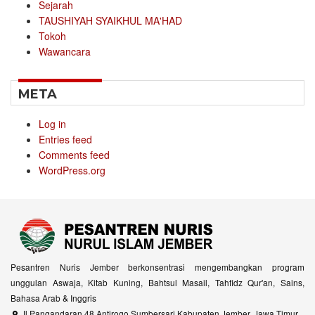
Sejarah
TAUSHIYAH SYAIKHUL MA'HAD
Tokoh
Wawancara
META
Log in
Entries feed
Comments feed
WordPress.org
Pesantren Nuris Jember berkonsentrasi mengembangkan program
unggulan Aswaja, Kitab Kuning, Bahtsul Masail, Tahfidz Qur'an, Sains,
Bahasa Arab & Inggris
Jl Pangandaran 48 Antirogo Sumbersari Kabupaten Jember, Jawa Timur