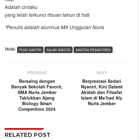
Adalah cintaku
yang telah terkunci ribuan tahun di hati
*Penulis adalah alumnus MA Unggulan Nuris
TAGS:
,
PUISI SANTRI
SAJAK SANTRI
SASTRA PESANTREN
PREVIOUS
NEXT
Bersaing dengan
Berprestasi Sedari
Banyak Sekolah Favorit,
Nyantri, Kini Dalami
SMA Nuris Jember
Akidah dan Filsafat
Taklukkan Ajang
Islam di Ma’had Aly
Biology Smart
Nuris Jember
Competition 2024
RELATED POST