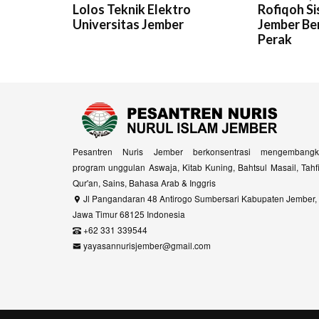
Lolos Teknik Elektro
Rofiqoh Si
Universitas Jember
Jember Ber
Perak
Pesantren Nuris Jember berkonsentrasi mengembangk
program unggulan Aswaja, Kitab Kuning, Bahtsul Masail, Tahf
Qur'an, Sains, Bahasa Arab & Inggris
Jl Pangandaran 48 Antirogo Sumbersari Kabupaten Jember,
Jawa Timur 68125 Indonesia
+62 331 339544
yayasannurisjember@gmail.com