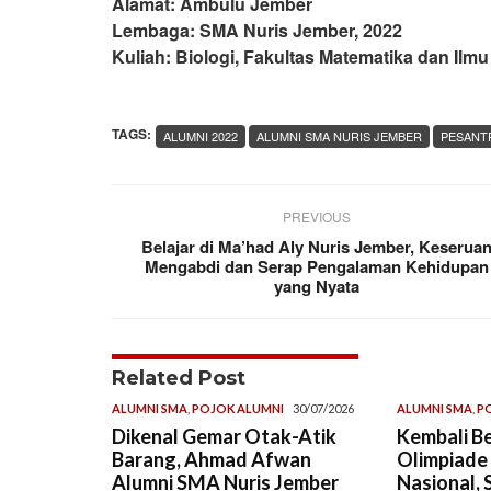
Alamat: Ambulu Jember
Lembaga: SMA Nuris Jember, 2022
Kuliah: Biologi, Fakultas Matematika dan Ilm
TAGS:
ALUMNI 2022
ALUMNI SMA NURIS JEMBER
PESANT
PREVIOUS
Belajar di Ma’had Aly Nuris Jember, Keserua
Mengabdi dan Serap Pengalaman Kehidupan
yang Nyata
Related Post
ALUMNI SMA
,
POJOK ALUMNI
30/07/2026
ALUMNI SMA
,
P
Dikenal Gemar Otak-Atik
Kembali Be
Barang, Ahmad Afwan
Olimpiade
Alumni SMA Nuris Jember
Nasional, 