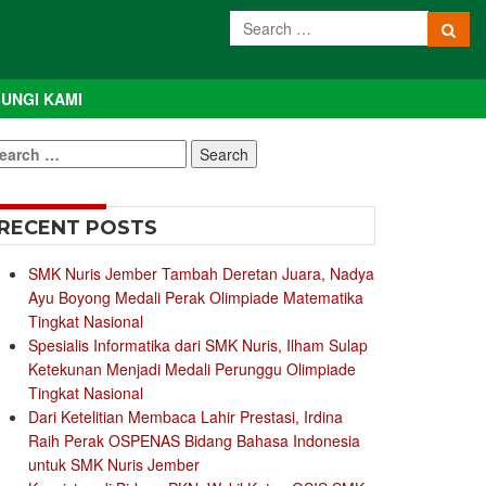
UNGI KAMI
earch
r:
RECENT POSTS
SMK Nuris Jember Tambah Deretan Juara, Nadya
Ayu Boyong Medali Perak Olimpiade Matematika
Tingkat Nasional
Spesialis Informatika dari SMK Nuris, Ilham Sulap
Ketekunan Menjadi Medali Perunggu Olimpiade
Tingkat Nasional
Dari Ketelitian Membaca Lahir Prestasi, Irdina
Raih Perak OSPENAS Bidang Bahasa Indonesia
untuk SMK Nuris Jember