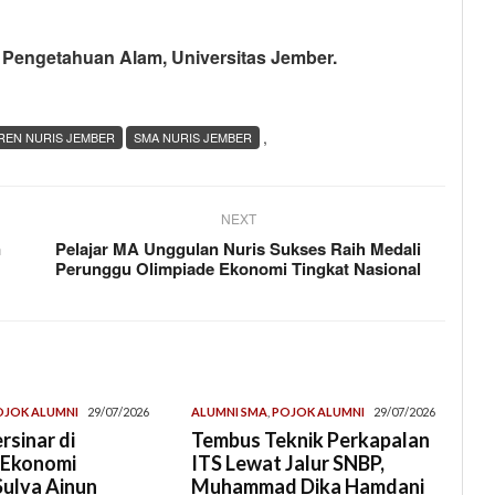
u Pengetahuan Alam, Universitas Jember.
,
REN NURIS JEMBER
SMA NURIS JEMBER
NEXT
n
Pelajar MA Unggulan Nuris Sukses Raih Medali
Perunggu Olimpiade Ekonomi Tingkat Nasional
OJOK ALUMNI
29/07/2026
ALUMNI SMA
,
POJOK ALUMNI
29/07/2026
rsinar di
Tembus Teknik Perkapalan
 Ekonomi
ITS Lewat Jalur SNBP,
Sulva Ainun
Muhammad Dika Hamdani