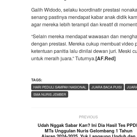
Galih Widodo, selaku koordinatir prestasi non
senang pastinya mendapat kabar anak didik kam
agar mereka lebih terampil dan kreatif di moment
“Selain mereka mendapat wawasan dan menghayat
dengan prestasi. Mereka cukup membuat video 
ketentuan panitia lalu dinilai dewan juri. Meski
untuk meraih juara.” Tuturnya.
[AF.Red]
TAGS:
HARI PEDULI SAMPAH NASIONAL
JUARA BACA PUISI
JUAR
SMA NURIS JEMBER
PREVIOUS
Udah Nggak Sabar Kan? Ini Dia Hasil Tes PP
MTs Unggulan Nuris Gelombang 1 Tahun
Ajaran 2024-2025, Yuk Langsung Unduh dan