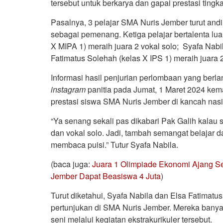
tersebut untuk berkarya dan gapai prestasi tingka
Pasalnya, 3 pelajar SMA Nuris Jember turut andi
sebagai pemenang. Ketiga pelajar bertalenta lua
X MIPA 1) meraih juara 2 vokal solo; Syafa Nabi
Fatimatus Solehah (kelas X IPS 1) meraih juara 
Informasi hasil penjurian perlombaan yang berla
instagram
panitia pada Jumat, 1 Maret 2024 kema
prestasi siswa SMA Nuris Jember di kancah nasi
“Ya senang sekali pas dikabari Pak Galih kalau
dan vokal solo. Jadi, tambah semangat belajar 
membaca puisi.” Tutur Syafa Nabila.
(baca juga:
Juara 1 Olimpiade Ekonomi Ajang S
Jember Dapat Beasiswa 4 Juta
)
Turut diketahui, Syafa Nabila dan Elsa Fatimatu
pertunjukan di SMA Nuris Jember. Mereka bany
seni melalui kegiatan ekstrakurikuler tersebut.