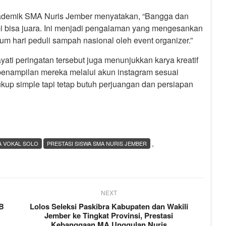
akademik SMA Nuris Jember menyatakan, “Bangga dan
i bisa juara. Ini menjadi pengalaman yang mengesankan
um hari peduli sampah nasional oleh event organizer.”
i peringatan tersebut juga menunjukkan karya kreatif
penampilan mereka melalui akun instagram sesuai
 cukup simple tapi tetap butuh perjuangan dan persiapan
,
A VOKAL SOLO
PRESTASI SISWA SMA NURIS JEMBER
NEXT
DB
Lolos Seleksi Paskibra Kabupaten dan Wakili
Jember ke Tingkat Provinsi, Prestasi
Kebanggaan MA Unggulan Nuris