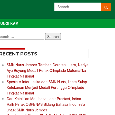
UNGI KAMI
earch
r:
RECENT POSTS
SMK Nuris Jember Tambah Deretan Juara, Nadya
Ayu Boyong Medali Perak Olimpiade Matematika
Tingkat Nasional
Spesialis Informatika dari SMK Nuris, Ilham Sulap
Ketekunan Menjadi Medali Perunggu Olimpiade
Tingkat Nasional
Dari Ketelitian Membaca Lahir Prestasi, Irdina
Raih Perak OSPENAS Bidang Bahasa Indonesia
untuk SMK Nuris Jember