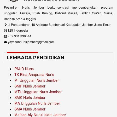
Pesantren Nuris Jember berkonsentrasi mengembangkan program
unggulan Aswaja, Kitab Kuning, Bahtsul Masail, Tahfidz Qur'an, Sains,
Bahasa Arab & Inggris
Jl Pangandaran 48 Antirogo Sumbersari Kabupaten Jember, Jawa Timur
68125 Indonesia
+62 331 339544
yayasannurisjember@gmail.com
LEMBAGA PENDIDIKAN
PAUD Nuris
TK Bina Anaprasa Nuris
MI Unggulan Nuris Jember
SMP Nuris Jember
MTs Unggulan Nuris Jember
SMK Nuris Jember
MA Unggulan Nuris Jember
SMA Nuris Jember
Ma’had Aly Nurul Islam Jember