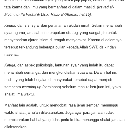
tata karma dan ilmu yang bermanfaat di dalam masjid.
(Irsyad al-
Mu’minin
Ila
Fadha’ili
Dzikr
Rabb al-‘Alamin, hal.16).
Kedua,
dari sisi syiar dan penanaman akidah umat. Selain menambah
syiar agama, amaliah ini merupakan strategi yang sangat jitu untuk
menyebarkan ajaran islam di tengah masyarakat. Karena di dalamnya
tersebut terkandung beberapa pujian kepada Allah SWT, dzikir dan
nasehat.
Ketiga
, dari aspek psikologis, lantunan syair yang indah itu dapat
menambah semangat dan mengkondisikan suasana. Dalam hal ini,
tradisi yang telah berjalan di masyarakat tersebut dapat menjadi
semacam
warming up
(persiapan) sebelum masuk ketujuan inti, yakni
shalat lima waktu.
Manfaat lain adalah, untuk mengobati rasa jemu sembari menunggu
waktu shalat jama’ah dilaksanakan. Juga agar para jama’ah tidak
membicarakan hal-hal yang tidak perlu ketika menunggu shalat jama’ah
dilaksanakan.