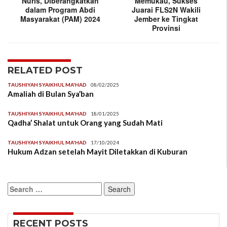
Nuris, Diberangkatkan
Memukau, Sukses
dalam Program Abdi
Juarai FLS2N Wakili
Masyarakat (PAM) 2024
Jember ke Tingkat
Provinsi
RELATED POST
TAUSHIYAH SYAIKHUL MA'HAD
08/02/2025
Amaliah di Bulan Sya’ban
TAUSHIYAH SYAIKHUL MA'HAD
18/01/2025
Qadha’ Shalat untuk Orang yang Sudah Mati
TAUSHIYAH SYAIKHUL MA'HAD
17/10/2024
Hukum Adzan setelah Mayit Diletakkan di Kuburan
Search
for:
RECENT POSTS