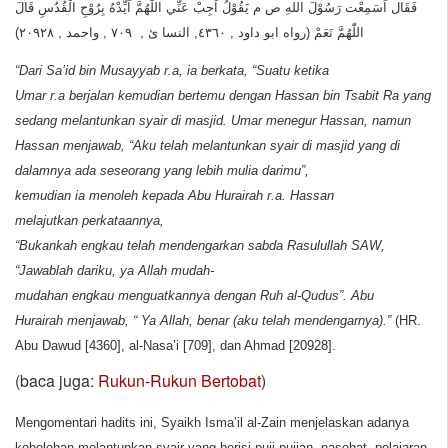
فَقَال اَسَمِعْت رَسُوْلَ اللهِ ص م يَقُوْلُ اَجِبْ عَنِّي اللّٰهُمَّ اَيِّدْهُ بِرُوْحِ الْقُدُسِ قَالَ
اللّٰهُمَّ نَعَمْ (رواه ابو داود , ٤٣٦٠, النسا ئ , ٧٠٩ , واحمد , ٢٠٩٢٨)
“Dari Sa’id bin Musayyab
r.a, ia
berkata, “Suatu
ketika
Umar r.a berjalan
kemudian
bertemu
dengan Hassan bin Tsabit Ra yang
sedang
melantunkan
syair di masjid. Umar menegur Hassan, namun
Hassan menjawab, “Aku
telah
melantunkan
syair di masjid yang di
dalamnya
ada
seseorang yang lebih
mulia
darimu”,
kemudian
ia
menoleh
kepada Abu Hurairah
r.a. Hassan
melajutkan
perkataannya,
“Bukankah
engkau
telah
mendengarkan
sabda
Rasulullah SAW,
“Jawablah
dariku, ya Allah mudah-
mudahan
engkau
menguatkannya
dengan
Ruh al-Qudus”. Abu
Hurairah
menjawab, “ Ya Allah, benar (aku
telah
mendengarnya).”
(HR.
Abu Dawud [4360], al-Nasa’i [709], dan Ahmad [20928].
(baca juga:
Rukun-Rukun Bertobat
)
Mengomentari hadits ini, Syaikh Isma’il al-Zain menjelaskan adanya
kebolehan melantunkan syair yang berisi puji-pujian, nasehat, pelajaran