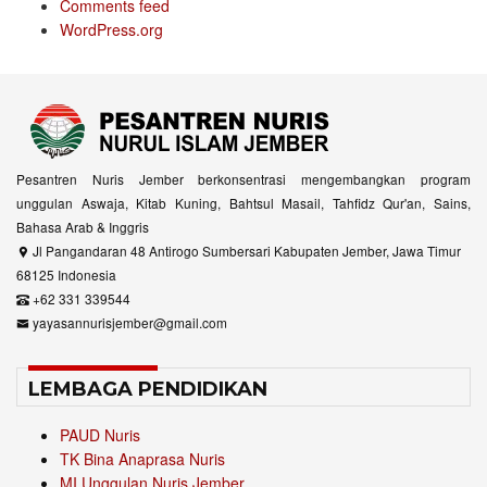
Comments feed
WordPress.org
Pesantren Nuris Jember berkonsentrasi mengembangkan program
unggulan Aswaja, Kitab Kuning, Bahtsul Masail, Tahfidz Qur'an, Sains,
Bahasa Arab & Inggris
Jl Pangandaran 48 Antirogo Sumbersari Kabupaten Jember, Jawa Timur
68125 Indonesia
+62 331 339544
yayasannurisjember@gmail.com
LEMBAGA PENDIDIKAN
PAUD Nuris
TK Bina Anaprasa Nuris
MI Unggulan Nuris Jember