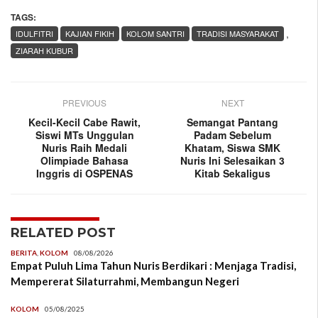
TAGS:
,
IDULFITRI
KAJIAN FIKIH
KOLOM SANTRI
TRADISI MASYARAKAT
ZIARAH KUBUR
PREVIOUS
NEXT
Kecil-Kecil Cabe Rawit,
Semangat Pantang
Siswi MTs Unggulan
Padam Sebelum
Nuris Raih Medali
Khatam, Siswa SMK
Olimpiade Bahasa
Nuris Ini Selesaikan 3
Inggris di OSPENAS
Kitab Sekaligus
RELATED POST
BERITA
,
KOLOM
08/08/2026
Empat Puluh Lima Tahun Nuris Berdikari : Menjaga Tradisi,
Mempererat Silaturrahmi, Membangun Negeri
KOLOM
05/08/2025