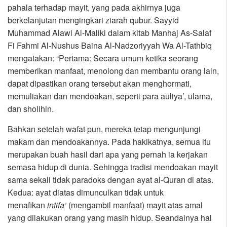
pahala terhadap mayit, yang pada akhirnya juga
berkelanjutan mengingkari ziarah qubur. Sayyid
Muhammad Alawi Al-Maliki dalam kitab Manhaj As-Salaf
Fi Fahmi Al-Nushus Baina Al-Nadzoriyyah Wa Al-Tathbiq
mengatakan: “Pertama: Secara umum ketika seorang
memberikan manfaat, menolong dan membantu orang lain,
dapat dipastikan orang tersebut akan menghormati,
memuliakan dan mendoakan, seperti para auliya’, ulama,
dan sholihin.
Bahkan setelah wafat pun, mereka tetap mengunjungi
makam dan mendoakannya. Pada hakikatnya, semua itu
merupakan buah hasil dari apa yang pernah ia kerjakan
semasa hidup di dunia. Sehingga tradisi mendoakan mayit
sama sekali tidak paradoks dengan ayat al-Quran di atas.
Kedua: ayat diatas dimunculkan tidak untuk
menafikan
intifa’
(mengambil manfaat) mayit atas amal
yang dilakukan orang yang masih hidup. Seandainya hal