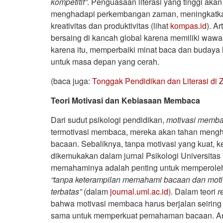
kompetitif”
. Penguasaan literasi yang tinggi ak
menghadapi perkembangan zaman, meningkatkan
kreativitas dan produktivitas (lihat
kompas.id
). A
bersaing di kancah global karena memiliki w
karena itu, memperbaiki minat baca dan budaya l
untuk masa depan yang cerah.
(baca juga:
Tonggak Pendidikan dan Literasi di
Teori Motivasi dan Kebiasaan Membaca
Dari sudut psikologi pendidikan,
motivasi memb
termotivasi membaca, mereka akan tahan mengh
bacaan. Sebaliknya, tanpa motivasi yang kuat,
dikemukakan dalam jurnal Psikologi Universita
memahaminya adalah penting untuk memperoleh
“tanpa keterampilan memahami bacaan dan mot
terbatas”
(dalam
journal.uml.ac.id
). Dalam teori
r
bahwa motivasi membaca harus berjalan seiring 
sama untuk memperkuat pemahaman bacaan. Artin