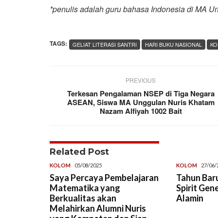
*penulis adalah guru bahasa Indonesia di MA U
TAGS:
GELIAT LITERASI SANTRI
HARI BUKU NASIONAL
KO
PREVIOUS
Terkesan Pengalaman NSEP di Tiga Negara
ASEAN, Siswa MA Unggulan Nuris Khatam
Nazam Alfiyah 1002 Bait
Related Post
KOLOM
05/08/2025
KOLOM
27/06/
Saya Percaya Pembelajaran
Tahun Baru
Matematika yang
Spirit Gen
Berkualitas akan
Alamin
Melahirkan Alumni Nuris