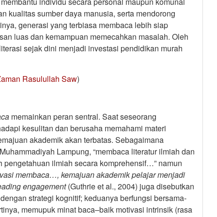
an membantu individu secara personal maupun komunal
 kualitas sumber daya manusia, serta mendorong
rtinya, generasi yang terbiasa membaca lebih siap
awasan luas dan kemampuan memecahkan masalah. Oleh
iterasi sejak dini menjadi investasi pendidikan murah
 Zaman Rasulullah Saw
)
aca
memainkan peran sentral. Saat seseorang
adapi kesulitan dan berusaha memahami materi
 kemajuan akademik akan terbatas. Sebagaimana
s Muhammadiyah Lampung, “membaca literatur ilmiah dan
 pengetahuan ilmiah secara komprehensif…” namun
ivasi membaca…, kemajuan akademik pelajar menjadi
eading engagement
(Guthrie et al., 2004) juga disebutkan
dengan strategi kognitif; keduanya berfungsi bersama-
ya, memupuk minat baca–baik motivasi intrinsik (rasa