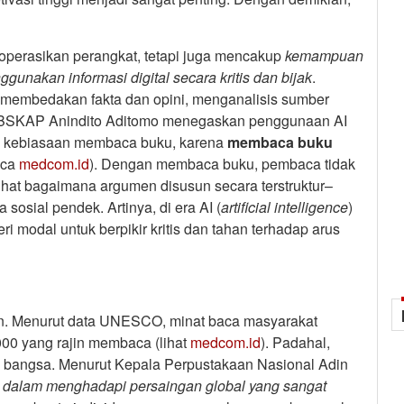
operasikan perangkat, tetapi juga mencakup
kemampuan
akan informasi digital secara kritis dan bijak
.
t membedakan fakta dan opini, menganalisis sumber
a BSKAP Anindito Aditomo menegaskan penggunaan AI
suk kebiasaan membaca buku, karena
membaca buku
aca
medcom.id
). Dengan membaca buku, pembaca tidak
elihat bagaimana argumen disusun secara terstruktur–
 sosial pendek. Artinya, di era AI (
artificial
intelligence
)
 modal untuk berpikir kritis dan tahan terhadap arus
nkan. Menurut data UNESCO, minat baca masyarakat
000 yang rajin membaca (lihat
medcom.id
). Padahal,
ng bangsa. Menurut Kepala Perpustakaan Nasional Adin
usi dalam menghadapi persaingan global yang sangat