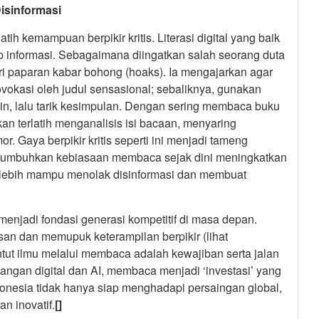
isinformasi
 kemampuan berpikir kritis. Literasi digital yang baik
ap informasi. Sebagaimana diingatkan salah seorang duta
 paparan kabar bohong (hoaks). Ia mengajarkan agar
ovokasi oleh judul sensasional; sebaliknya, gunakan
lain, lalu tarik kesimpulan. Dengan sering membaca buku
an terlatih menganalisis isi bacaan, menyaring
. Gaya berpikir kritis seperti ini menjadi tameng
 menumbuhkan kebiasaan membaca sejak dini meningkatkan
lebih mampu menolak disinformasi dan membuat
menjadi fondasi generasi kompetitif di masa depan.
n dan memupuk keterampilan berpikir (lihat
ntut ilmu melalui membaca adalah kewajiban serta jalan
angan digital dan AI, membaca menjadi ‘investasi’ yang
onesia tidak hanya siap menghadapi persaingan global,
an inovatif.
[]