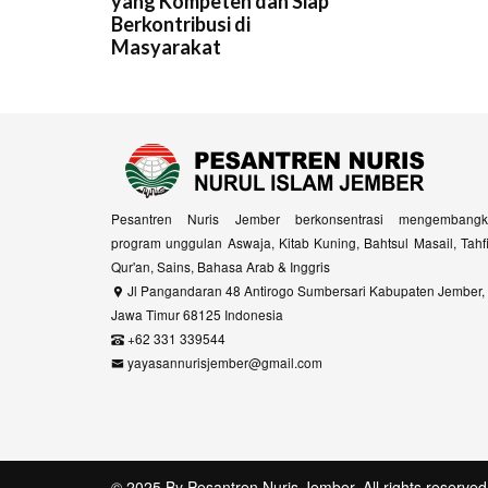
yang Kompeten dan Siap
Berkontribusi di
Masyarakat
Pesantren Nuris Jember berkonsentrasi mengembangk
program unggulan Aswaja, Kitab Kuning, Bahtsul Masail, Tahf
Qur'an, Sains, Bahasa Arab & Inggris
Jl Pangandaran 48 Antirogo Sumbersari Kabupaten Jember,
Jawa Timur 68125 Indonesia
+62 331 339544
yayasannurisjember@gmail.com
© 2025 By
Pesantren Nuris Jember
. All rights reserved