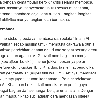
uga dengan kemampuan berpikir kritis selama membaca.
ktis, misalnya menyediakan buku sesuai minat anak,
gemaran membaca sejak dari rumah. Langkah-langkah
i aktivitas menyenangkan dan bermakna.
Membaca
at mendukung budaya membaca dan belajar. Imam Al-
ajiban setiap muslim untuk membuka cakrawala dunia
bahwa pendidikan agama dan dunia sangat penting demi
engetahuan agama. Al-Ghazali membagi ilmu menjadi
(kewajiban kolektif), menunjukkan besarnya peran
rupa diungkapkan Ibnu Khaldun; ia melihat pendidikan
dan pengetahuan
(aspek fikri wa `ilmi). Artinya, membaca
wi, tetapi juga tuntunan keagamaan. Para cendekiawan
Ali Khan pun berkali-kali menekankan pentingnya
gai bagian dari semangat belajar umat Islam. Dengan
miah maupun kitab suci adalah cara mengasah intelek