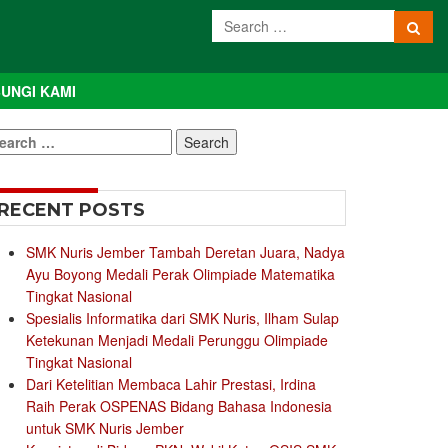
UNGI KAMI
earch
r:
RECENT POSTS
SMK Nuris Jember Tambah Deretan Juara, Nadya
Ayu Boyong Medali Perak Olimpiade Matematika
Tingkat Nasional
Spesialis Informatika dari SMK Nuris, Ilham Sulap
Ketekunan Menjadi Medali Perunggu Olimpiade
Tingkat Nasional
Dari Ketelitian Membaca Lahir Prestasi, Irdina
Raih Perak OSPENAS Bidang Bahasa Indonesia
untuk SMK Nuris Jember