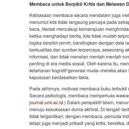
Membaca untuk Berpikir Kritis dan Melawan D
Kebiasaan membaca secara mendalam juga melatih
menuntut kita tidak langsung percaya pada seti
baca, literasi mencakup kemampuan menghindari
ketika menghadapi berita, kita tidak mudah terpr
logika berpikir jernih, bandingkan dengan data 
berkualitas dan sumber terpercaya, seseorang ak
informasi, dan tidak menelan mentah-mentah rumor
penting di era media sosial. Oleh karena itu,
ketahanan kognitif
generasi muda–mereka akan 
keputusan berdasarkan fakta.
Pada akhirnya, motivasi membaca buku terbukti 
Secara psikologis, membaca memperluas wawasa
journal.uml.ac.id
.) Dalam perspektif Islam, menu
menuju kesuksesan dunia-akhirat. Di tengah tant
tidak tergantikan; dengan membaca, pemuda Ind
tetapi juga menjadi pribadi yang kritis, beretika, d