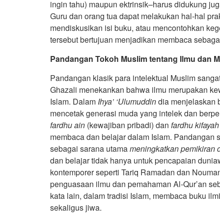
ingin tahu) maupun ektrinsik–harus didukung j
Guru dan orang tua dapat melakukan hal-hal pra
mendiskusikan isi buku, atau mencontohkan ke
tersebut bertujuan menjadikan membaca sebaga
Pandangan Tokoh Muslim tentang Ilmu dan 
Pandangan klasik para intelektual Muslim sang
Ghazali menekankan bahwa ilmu merupakan kew
Islam. Dalam
Ihya’ ‘Ulumuddin
dia menjelaskan 
mencetak generasi muda yang intelek dan berp
fardhu ain
(kewajiban pribadi) dan
fardhu kifayah
membaca dan belajar dalam Islam. Pandangan se
sebagai sarana utama
meningkatkan pemikiran 
dan belajar tidak hanya untuk pencapaian dunia
kontemporer seperti Tariq Ramadan dan Nouman 
penguasaan ilmu dan pemahaman Al-Qur’an seba
kata lain, dalam tradisi Islam, membaca buku il
sekaligus jiwa.