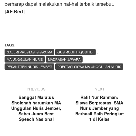
berharap dapat melakukan hal-hal terbaik tersebut.
[AF.Red]
TAGS:
,
GALERI PRESTASI SISWA MA
GUS ROBITH QOSHIDI
MA UNGGULAN NURIS
MADRASAH JAWARA
PESANTREN NURIS JEMBER
PRESTASI SISWA MA UNGGULAN NURIS
PREVIOUS
NEXT
Bangga! Maratus
Rafif Nur Rahman:
Sholehah harumkan MA
Siswa Berprestasi SMA
Unggulan Nuris Jember,
Nuris Jember yang
Sabet Juara Best
Berhasil Raih Peringkat
Speech Nasional
1 di Kelas