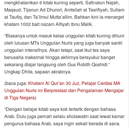
mengkhatamkan 6 kitab kuning seperti, Safinatun Najah,
Maqsud, Tijanun Ad Dhurori, Amtsilah at Tasrifiyah, Sullam
at Taufiq, dan Ta’limul Mutta’allim. Bahkan kini ia menarget
khatam 1002 bait nazam Alfiyah ibnu Malik.
“Biasanya untuk masuk kelas unggulan kitab kuning dihuni
oleh lulusan MTs Unggulan Nuris yang juga banyak santri
unggulan intensifnya. Akan tetapi, saat ikut tes saya
berusaha maksimal hingga akhirnya bersyukur banget
sekarang diajar langsung oleh Gus Robith Qoshidi.”
Ungkap Dhita, sapaan akrabnya.
(baca juga:
Khatam Al Qur’an 30 Juz, Pelajar Cerdas MA
Unggulan Nuris ini Berprestasi dan Pengalaman Mengajar
di Tiga Negara
)
“Dengan belajar kitab saya kok tertarik dengan bahasa
Arab. Dulu juga pernah selalu sholawatin saat lewat kamar
pengurus bahasa Arab, saya ingin sekali berada di sana.