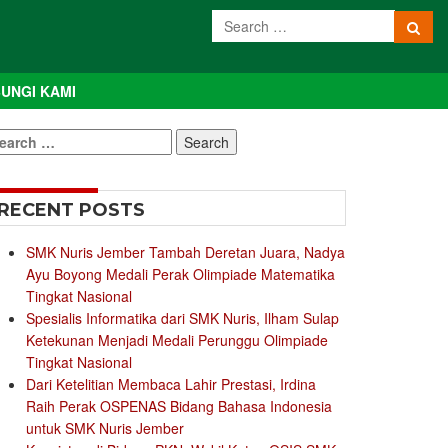
UNGI KAMI
earch
r:
RECENT POSTS
SMK Nuris Jember Tambah Deretan Juara, Nadya
Ayu Boyong Medali Perak Olimpiade Matematika
Tingkat Nasional
Spesialis Informatika dari SMK Nuris, Ilham Sulap
Ketekunan Menjadi Medali Perunggu Olimpiade
Tingkat Nasional
Dari Ketelitian Membaca Lahir Prestasi, Irdina
Raih Perak OSPENAS Bidang Bahasa Indonesia
untuk SMK Nuris Jember