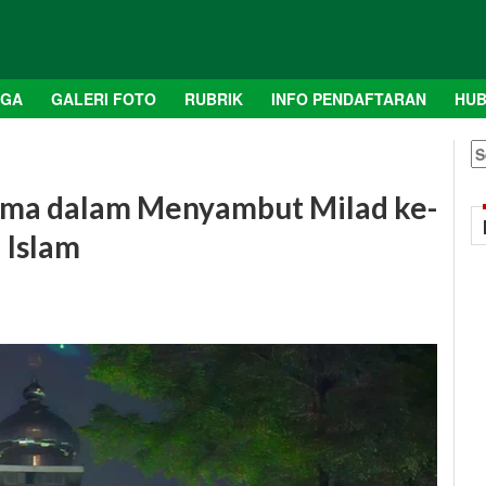
AGA
GALERI FOTO
RUBRIK
INFO PENDAFTARAN
HUB
S
fo
rsama dalam Menyambut Milad ke-
 Islam