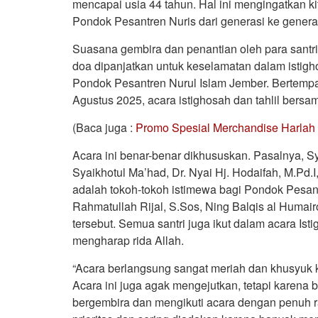
mencapai usia 44 tahun. Hal ini mengingatkan ki
Pondok Pesantren Nuris dari generasi ke genera
Suasana gembira dan penantian oleh para sant
doa dipanjatkan untuk keselamatan dalam istig
Pondok Pesantren Nurul Islam Jember. Bertempa
Agustus 2025, acara istighosah dan tahlil bers
(Baca juga :
Promo Spesial Merchandise Harlah 
Acara ini benar-benar dikhususkan. Pasalnya, 
Syaikhotul Ma’had, Dr. Nyai Hj. Hodaifah, M.Pd.
adalah tokoh-tokoh istimewa bagi Pondok Pesant
Rahmatullah Rijal, S.Sos, Ning Balqis al Humair
tersebut. Semua santri juga ikut dalam acara Is
mengharap rida Allah.
“Acara berlangsung sangat meriah dan khusyuk k
Acara ini juga agak mengejutkan, tetapi karena b
bergembira dan mengikuti acara dengan penuh ra