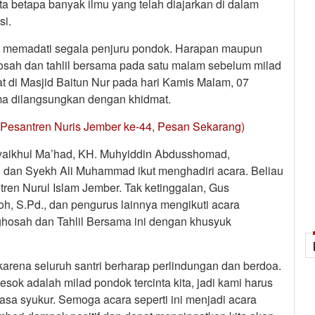
ta betapa banyak ilmu yang telah diajarkan di dalam
si.
ri memadati segala penjuru pondok. Harapan maupun
hosah dan tahlil bersama pada satu malam sebelum milad
t di Masjid Baitun Nur pada hari Kamis Malam, 07
ama dilangsungkan dengan khidmat.
Pesantren Nuris Jember ke-44, Pesan Sekarang)
Syaikhul Ma’had, KH. Muhyiddin Abdusshomad,
I, dan Syekh Ali Muhammad ikut menghadiri acara. Beliau
ren Nurul Islam Jember. Tak ketinggalan, Gus
oh, S.Pd., dan pengurus lainnya mengikuti acara
tighosah dan Tahlil Bersama ini dengan khusyuk
arena seluruh santri berharap perlindungan dan berdoa.
esok adalah milad pondok tercinta kita, jadi kami harus
sa syukur. Semoga acara seperti ini menjadi acara