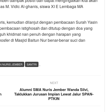
mberi dampak positif dan dapat mengingatkan kita akan
gas M. Vidic Al-ghanis, siswa XI E Lembaga MA
ris, kemudian dilanjut dengan pembacaan Surah Yasin
, pembacaan istighosah dan ditutup dengan doa yang
guh khidmat nan penuh dengan harapan yang
mosfer di Masjid Baitun Nur benar-benar suci dan
,
N NURIS JEMBER
SANTRI
NEXT
Alumni SMA Nuris Jember Wanda Silvi,
h
Taklukkan Jurusan Impian Lewat Jalur SPAN-
PTKIN