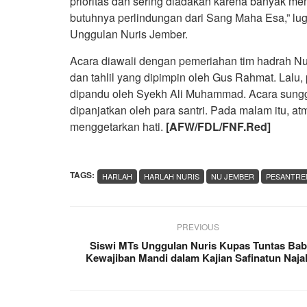
prioritas dan sering diadakan karena banyak me
butuhnya perlindungan dari Sang Maha Esa,” lu
Unggulan Nuris Jember.
Acara diawali dengan pemeriahan tim hadrah Nu
dan tahlil yang dipimpin oleh Gus Rahmat. Lalu
dipandu oleh Syekh Ali Muhammad. Acara sung
dipanjatkan oleh para santri. Pada malam itu, at
menggetarkan hati.
[AFW/FDL/FNF.Red]
TAGS:
HARLAH
HARLAH NURIS
NU JEMBER
PESANTRE
PREVIOUS
Siswi MTs Unggulan Nuris Kupas Tuntas Bab
Kewajiban Mandi dalam Kajian Safinatun Naja