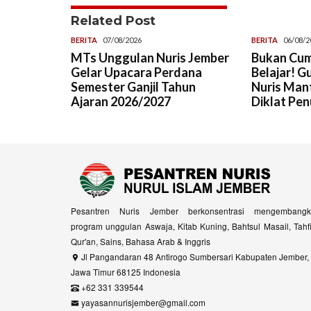
Related Post
BERITA
07/08/2026
BERITA
06/08/2
MTs Unggulan Nuris Jember
Bukan Cum
Gelar Upacara Perdana
Belajar! G
Semester Ganjil Tahun
Nuris Man
Ajaran 2026/2027
Diklat Pen
Pesantren Nuris Jember berkonsentrasi mengembangk
program unggulan Aswaja, Kitab Kuning, Bahtsul Masail, Tahf
Qur'an, Sains, Bahasa Arab & Inggris
Jl Pangandaran 48 Antirogo Sumbersari Kabupaten Jember,
Jawa Timur 68125 Indonesia
+62 331 339544
yayasannurisjember@gmail.com