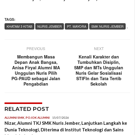
TAGS:
,
KHATAM 3 KITAB
NURIS JEMBER
PT. MAYORA
SMK NURIS JEMBER
PREVIOUS
NEXT
Membangun Masa
Kenali Karakter dan
Depan Anak Bangsa,
Tumbuhkan Disiplin,
Anisa Firyal Alumni MA
SMP dan MTs Unggulan
Unggulan Nuris Pilih
Nuris Gelar Sosialisasi
PG-PAUD sebagai Jalan
STIFIn dan Tata Tertib
Pengabdian
Sekolah
RELATED POST
ALUMNI SMK
,
POJOK ALUMNI
15/07/2026
Nizar, Alumni TKJ SMK Nuris Jember, Lanjutkan Langkah ke
Dunia Teknologi, Diterima di Institut Teknologi dan Sains