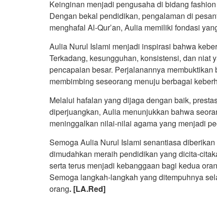
Keinginan menjadi pengusaha di bidang fashion
Dengan bekal pendidikan, pengalaman di pesantr
menghafal Al-Qur’an, Aulia memiliki fondasi yan
Aulia Nurul Islami menjadi inspirasi bahwa keberh
Terkadang, kesungguhan, konsistensi, dan niat y
pencapaian besar. Perjalanannya membuktikan
membimbing seseorang menuju berbagai keberh
Melalui hafalan yang dijaga dengan baik, presta
diperjuangkan, Aulia menunjukkan bahwa seora
meninggalkan nilai-nilai agama yang menjadi p
Semoga Aulia Nurul Islami senantiasa diberika
dimudahkan meraih pendidikan yang dicita-citak
serta terus menjadi kebanggaan bagi kedua ora
Semoga langkah-langkah yang ditempuhnya sela
orang
. [LA.Red]