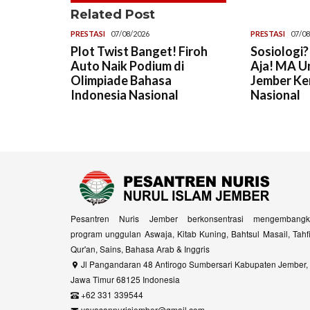
Related Post
PRESTASI
07/08/2026
PRESTASI
07/08
Plot Twist Banget! Firoh
Sosiologi?
Auto Naik Podium di
Aja! MA U
Olimpiade Bahasa
Jember Ke
Indonesia Nasional
Nasional
Pesantren Nuris Jember berkonsentrasi mengembangk
program unggulan Aswaja, Kitab Kuning, Bahtsul Masail, Tahf
Qur'an, Sains, Bahasa Arab & Inggris
Jl Pangandaran 48 Antirogo Sumbersari Kabupaten Jember,
Jawa Timur 68125 Indonesia
+62 331 339544
yayasannurisjember@gmail.com