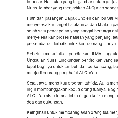
terbesar. Hal itulah yang tergambar dalam perjal
Nuris Jember yang menjadikan Al-Qur’an sebaga
Putri dari pasangan Bapak Sholeh dan Ibu Siti Ma
menyelesaikan target hafalannya dan khatam pa
salah satu pencapaian yang sangat berharga da
menyelesaikan proses hafalan yang panjang, tet
persembahan terbaik untuk kedua orang tuanya.
Sebelum melanjutkan pendidikan di MA Unggula
Unggulan Nuris. Lingkungan pendidikan yang sar
tepat baginya untuk tumbuh dan berkembang, b
menjadi seorang penghafal Al-Qur’an.
Sejak awal mengikuti program tahfidz, Aulia mem
ingin membanggakan kedua orang tuanya. Bagin
Al-Qur’an akan terasa lebih ringan ketika meng
doa dan dukungan.
Keinginan untuk membahagiakan orang tua menj