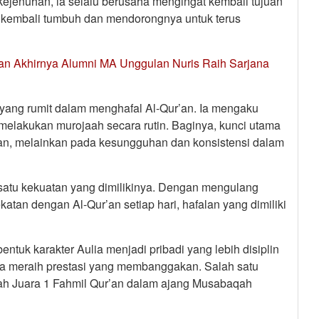
kejenuhan, ia selalu berusaha mengingat kembali tujuan
a kembali tumbuh dan mendorongnya untuk terus
ikan Akhirnya Alumni MA Unggulan Nuris Raih Sarjana
 yang rumit dalam menghafal Al-Qur’an. Ia mengaku
melakukan murojaah secara rutin. Baginya, kunci utama
an, melainkan pada kesungguhan dan konsistensi dalam
h satu kekuatan yang dimilikinya. Dengan mengulang
tan dengan Al-Qur’an setiap hari, hafalan yang dimiliki
tuk karakter Aulia menjadi pribadi yang lebih disiplin
a meraih prestasi yang membanggakan. Salah satu
alah Juara 1 Fahmil Qur’an dalam ajang Musabaqah