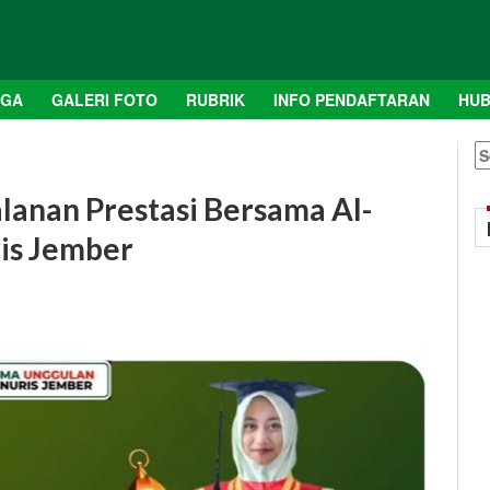
AGA
GALERI FOTO
RUBRIK
INFO PENDAFTARAN
HUB
S
fo
alanan Prestasi Bersama Al-
is Jember