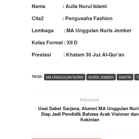
Nama : Aulia Nurul Islami
Cita2 : Pengusaha Fashion
Lembaga : MA Unggulan Nuris Jember
Kelas Formal : XII D
Prestasi : Khatam 30 Juz Al-Qur’an
TAGS:
MA UNGGULAN NURIS
NURIS JEMBER
SANTRI
T
PREVIOUS
Usai Sabet Sarjana, Alumni MA Unggulan Nuri
Siap Jadi Pendidik Bahasa Arab Visioner dan
Kekinian