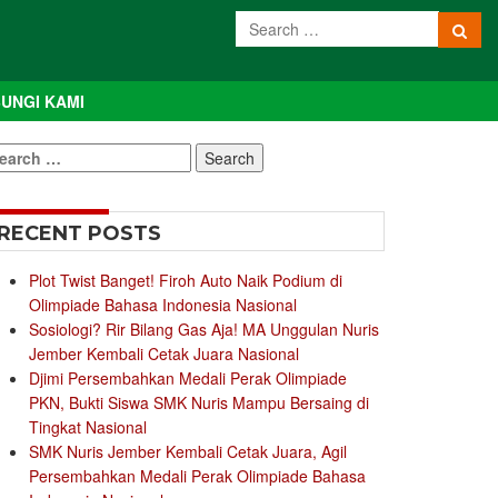
UNGI KAMI
earch
r:
RECENT POSTS
Plot Twist Banget! Firoh Auto Naik Podium di
Olimpiade Bahasa Indonesia Nasional
Sosiologi? Rir Bilang Gas Aja! MA Unggulan Nuris
Jember Kembali Cetak Juara Nasional
Djimi Persembahkan Medali Perak Olimpiade
PKN, Bukti Siswa SMK Nuris Mampu Bersaing di
Tingkat Nasional
SMK Nuris Jember Kembali Cetak Juara, Agil
Persembahkan Medali Perak Olimpiade Bahasa