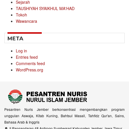
Sejarah
TAUSHIYAH SYAIKHUL MA'HAD
Tokoh
Wawancara
META
Log in
Entries feed
Comments feed
WordPress.org
Pesantren Nuris Jember berkonsentrasi mengembangkan program
unggulan Aswaja, Kitab Kuning, Bahtsul Masail, Tahfidz Qur'an, Sains,
Bahasa Arab & Inggris
Jl Pangandaran 48 Antirogo Sumbersari Kabupaten Jember, Jawa Timur