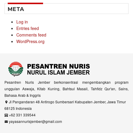
META
Log in
Entries feed
Comments feed
WordPress.org
Pesantren Nuris Jember berkonsentrasi mengembangkan program
unggulan Aswaja, Kitab Kuning, Bahtsul Masail, Tahfidz Qur'an, Sains,
Bahasa Arab & Inggris
Jl Pangandaran 48 Antirogo Sumbersari Kabupaten Jember, Jawa Timur
68125 Indonesia
+62 331 339544
yayasannurisjember@gmail.com