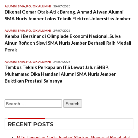
ALUMNI SMA
,
POJOK ALUMNI
30/07/2026
Dikenal Gemar Otak-Atik Barang, Ahmad Afwan Alumni
SMA Nuris Jember Lolos Teknik Elektro Universitas Jember
ALUMNI SMA
,
POJOK ALUMNI
29/07/2026
Kembali Bersinar di Olimpiade Ekonomi Nasional, Sulva
Ainun Rofiqoh Siswi SMA Nuris Jember Berhasil Raih Medali
Perak
ALUMNI SMA
,
POJOK ALUMNI
29/07/2026
Tembus Teknik Perkapalan ITS Lewat Jalur SNBP,
Muhammad Dika Hamdani Alumni SMA Nuris Jember
Buktikan Prestasi Sainsnya
Search
for:
RECENT POSTS
MTs Unggulan Nuris Jember Siapkan Generasi Penghafal