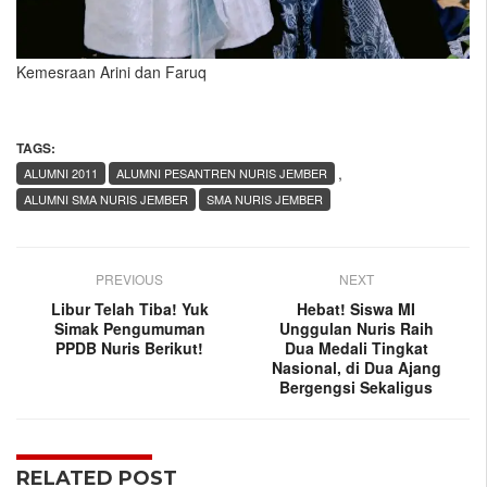
Kemesraan Arini dan Faruq
TAGS:
,
ALUMNI 2011
ALUMNI PESANTREN NURIS JEMBER
ALUMNI SMA NURIS JEMBER
SMA NURIS JEMBER
PREVIOUS
NEXT
Libur Telah Tiba! Yuk
Hebat! Siswa MI
Simak Pengumuman
Unggulan Nuris Raih
PPDB Nuris Berikut!
Dua Medali Tingkat
Nasional, di Dua Ajang
Bergengsi Sekaligus
RELATED POST