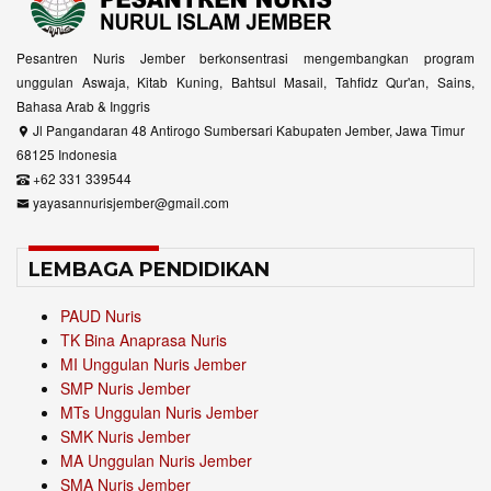
Pesantren Nuris Jember berkonsentrasi mengembangkan program
unggulan Aswaja, Kitab Kuning, Bahtsul Masail, Tahfidz Qur'an, Sains,
Bahasa Arab & Inggris
Jl Pangandaran 48 Antirogo Sumbersari Kabupaten Jember, Jawa Timur
68125 Indonesia
+62 331 339544
yayasannurisjember@gmail.com
LEMBAGA PENDIDIKAN
PAUD Nuris
TK Bina Anaprasa Nuris
MI Unggulan Nuris Jember
SMP Nuris Jember
MTs Unggulan Nuris Jember
SMK Nuris Jember
MA Unggulan Nuris Jember
SMA Nuris Jember