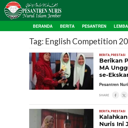
BERANDA
BERITA
PESANTREN
LEMB
Tag:
English Competition 2
BERITA
,
PRESTASI
Berikan 
MA Unggu
se-Ekska
Pesantren Nur
SHARE
BERITA
,
PRESTASI
Kalahkan
Nuris Ini