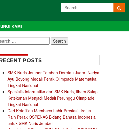
UNGI KAMI
earch
r:
RECENT POSTS
SMK Nuris Jember Tambah Deretan Juara, Nadya
Ayu Boyong Medali Perak Olimpiade Matematika
Tingkat Nasional
Spesialis Informatika dari SMK Nuris, Ilham Sulap
Ketekunan Menjadi Medali Perunggu Olimpiade
Tingkat Nasional
Dari Ketelitian Membaca Lahir Prestasi, Irdina
Raih Perak OSPENAS Bidang Bahasa Indonesia
untuk SMK Nuris Jember