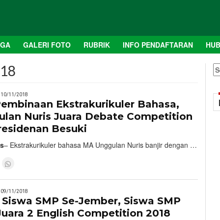
AGA
GALERI FOTO
RUBRIK
INFO PENDAFTARAN
HUB
018
S
fo
10/11/2018
Pembinaan Ekstrakurikuler Bahasa,
lan Nuris Juara Debate Competition
residenan Besuki
is
– Ekstrakurikuler bahasa MA Unggulan Nuris banjir dengan …
09/11/2018
 Siswa SMP Se-Jember, Siswa SMP
 Juara 2 English Competition 2018