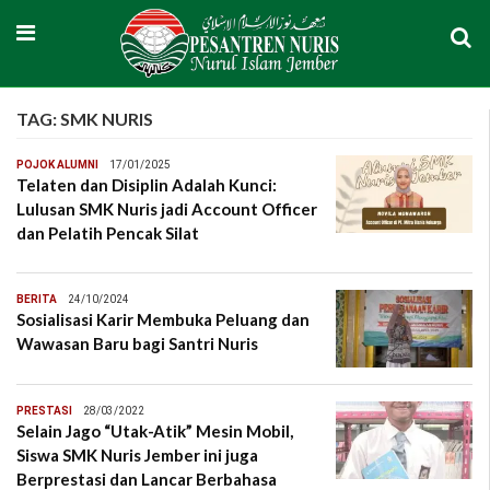
TAG:
SMK NURIS
POJOK ALUMNI
17/01/2025
Telaten dan Disiplin Adalah Kunci:
Lulusan SMK Nuris jadi Account Officer
dan Pelatih Pencak Silat
BERITA
24/10/2024
Sosialisasi Karir Membuka Peluang dan
Wawasan Baru bagi Santri Nuris
PRESTASI
28/03/2022
Selain Jago “Utak-Atik” Mesin Mobil,
Siswa SMK Nuris Jember ini juga
Berprestasi dan Lancar Berbahasa