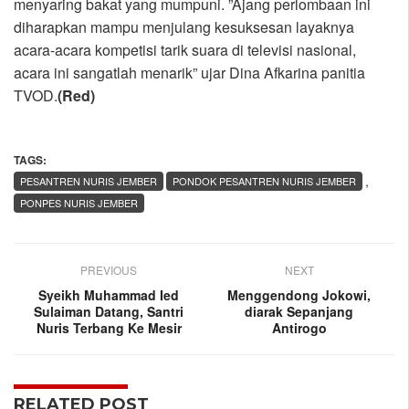
menyaring bakat yang mumpuni. ”Ajang perlombaan ini
diharapkan mampu menjulang kesuksesan layaknya
acara-acara kompetisi tarik suara di televisi nasional,
acara ini sangatlah menarik” ujar Dina Afkarina panitia
TVOD.
(Red)
TAGS:
,
PESANTREN NURIS JEMBER
PONDOK PESANTREN NURIS JEMBER
PONPES NURIS JEMBER
PREVIOUS
NEXT
Syeikh Muhammad Ied
Menggendong Jokowi,
Sulaiman Datang, Santri
diarak Sepanjang
Nuris Terbang Ke Mesir
Antirogo
RELATED POST