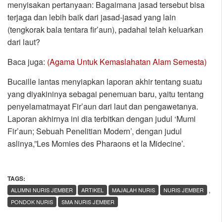
menyisakan pertanyaan: Bagaimana jasad tersebut bisa
terjaga dan lebih baik dari jasad-jasad yang lain
(tengkorak bala tentara fir’aun), padahal telah keluarkan
dari laut?
Baca juga:
(Agama Untuk Kemaslahatan Alam Semesta)
Bucaille lantas menyiapkan laporan akhir tentang suatu
yang diyakininya sebagai penemuan baru, yaitu tentang
penyelamatmayat Fir’aun dari laut dan pengawetanya.
Laporan akhirnya ini dia terbitkan dengan judul ‘Mumi
Fir’aun; Sebuah Penelitian Modern’, dengan judul
aslinya,”Les Momies des Pharaons et la Midecine’.
TAGS:
,
ALUMNI NURIS JEMBER
ARTIKEL
MAJALAH NURIS
NURIS JEMBER
PONDOK NURIS
SMA NURIS JEMBER