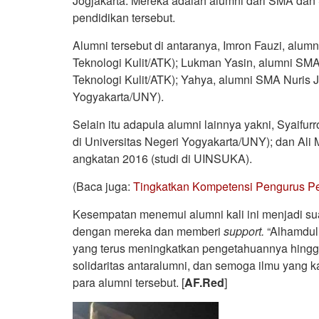
Jogjakarta. Mereka adalah alumni dari SMA dan 
pendidikan tersebut.
Alumni tersebut di antaranya, Imron Fauzi, alu
Teknologi Kulit/ATK); Lukman Yasin, alumni SM
Teknologi Kulit/ATK); Yahya, alumni SMA Nuris J
Yogyakarta/UNY).
Selain itu adapula alumni lainnya yakni, Syaif
di Universitas Negeri Yogyakarta/UNY); dan Al
angkatan 2016 (studi di UINSUKA).
(Baca juga:
Tingkatkan Kompetensi Pengurus Pes
Kesempatan menemui alumni kali ini menjadi sua
dengan mereka dan memberi
support.
“Alhamdul
yang terus meningkatkan pengetahuannya hingga 
solidaritas antaralumni, dan semoga ilmu yang 
para alumni tersebut. [
AF.Red
]