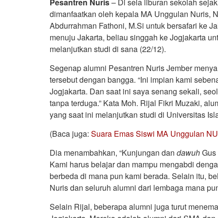
Pesantren Nuris
– Di sela liburan sekolah sej
dimanfaatkan oleh kepala MA Unggulan Nuris, N
Abdurrahman Fathoni, M.Si untuk bersafari ke J
menuju Jakarta, beliau singgah ke Jogjakarta u
melanjutkan studi di sana (22/12).
Segenap alumni Pesantren Nuris Jember menya
tersebut dengan bangga. “Ini impian kami seben
Jogjakarta. Dan saat ini saya senang sekali, s
tanpa terduga.” Kata Moh. Rijal Fikri Muzaki, 
yang saat ini melanjutkan studi di Universitas 
(Baca juga:
Suara Emas Siswi MA Unggulan NUR
Dia menambahkan, “Kunjungan dan
dawuh
Gus 
Kami harus belajar dan mampu mengabdi denga
berbeda di mana pun kami berada. Selain itu, b
Nuris dan seluruh alumni dari lembaga mana pun
Selain Rijal, beberapa alumni juga turut menem