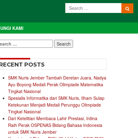
UNGI KAMI
earch
r:
RECENT POSTS
SMK Nuris Jember Tambah Deretan Juara, Nadya
Ayu Boyong Medali Perak Olimpiade Matematika
Tingkat Nasional
Spesialis Informatika dari SMK Nuris, Ilham Sulap
Ketekunan Menjadi Medali Perunggu Olimpiade
Tingkat Nasional
Dari Ketelitian Membaca Lahir Prestasi, Irdina
Raih Perak OSPENAS Bidang Bahasa Indonesia
untuk SMK Nuris Jember