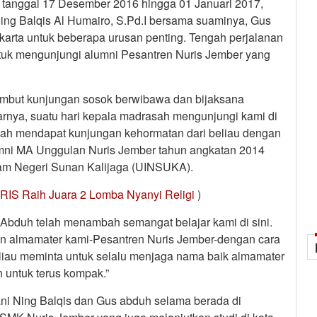
ak tanggal 17 Desember 2016 hingga 01 Januari 2017,
ing Balqis Al Humairo, S.Pd.I bersama suaminya, Gus
akarta untuk beberapa urusan penting. Tengah perjalanan
ntuk mengunjungi alumni Pesantren Nuris Jember yang
mbut kunjungan sosok berwibawa dan bijaksana
arnya, suatu hari kepala madrasah mengunjungi kami di
eolah mendapat kunjungan kehormatan dari beliau dengan
alumni MA Unggulan Nuris Jember tahun angkatan 2014
Islam Negeri Sunan Kalijaga (UINSUKA).
IS Raih Juara 2 Lomba Nyanyi Religi
)
Abduh telah menambah semangat belajar kami di sini.
n almamater kami-Pesantren Nuris Jember-dengan cara
eliau meminta untuk selalu menjaga nama baik almamater
 untuk terus kompak.”
ani Ning Balqis dan Gus abduh selama berada di