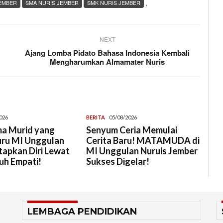
,
EMBER
SMA NURIS JEMBER
SMK NURIS JEMBER
NEXT
Ajang Lomba Pidato Bahasa Indonesia Kembali
Mengharumkan Almamater Nuris
026
BERITA
05/08/2026
a Murid yang
Senyum Ceria Memulai
uru MI Unggulan
Cerita Baru! MATAMUDA di
tapkan Diri Lewat
MI Unggulan Nuruis Jember
uh Empati!
Sukses Digelar!
LEMBAGA PENDIDIKAN