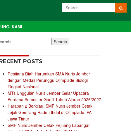
UNGI KAMI
earch
r:
RECENT POSTS
Restiana Diah Harumkan SMA Nuris Jember
dengan Medali Perunggu Olimpiade Biologi
Tingkat Nasional
MTs Unggulan Nuris Jember Gelar Upacara
Perdana Semester Ganjil Tahun Ajaran 2026/2027
Harapan 2 Berkilau, SMP Nuris Jember Cetak
Jejak Gemilang Raden Ihdal di Olimpiade IPA
Jawa Timur
SMP Nuris Jember Cetak Pejuang Lapangan