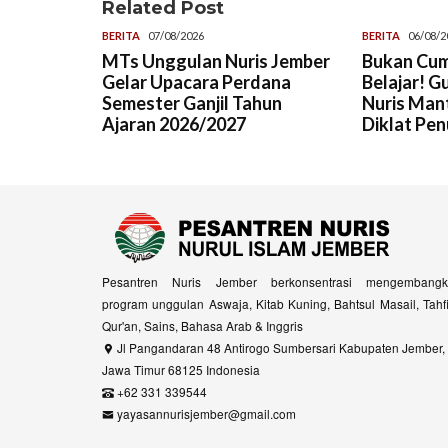
Related Post
BERITA
07/08/2026
BERITA
06/08/2
MTs Unggulan Nuris Jember
Bukan Cum
Gelar Upacara Perdana
Belajar! G
Semester Ganjil Tahun
Nuris Man
Ajaran 2026/2027
Diklat Pen
Pesantren Nuris Jember berkonsentrasi mengembangk
program unggulan Aswaja, Kitab Kuning, Bahtsul Masail, Tahf
Qur'an, Sains, Bahasa Arab & Inggris
Jl Pangandaran 48 Antirogo Sumbersari Kabupaten Jember,
Jawa Timur 68125 Indonesia
+62 331 339544
yayasannurisjember@gmail.com