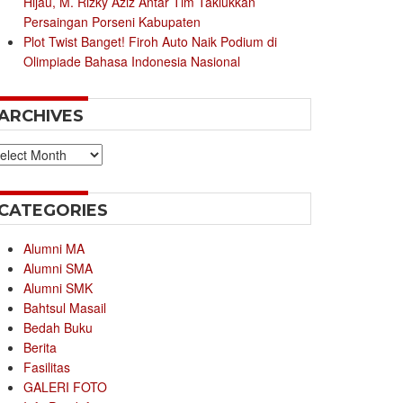
Hijau, M. Rizky Aziz Antar Tim Taklukkan
Persaingan Porseni Kabupaten
Plot Twist Banget! Firoh Auto Naik Podium di
Olimpiade Bahasa Indonesia Nasional
ARCHIVES
chives
CATEGORIES
Alumni MA
Alumni SMA
Alumni SMK
Bahtsul Masail
Bedah Buku
Berita
Fasilitas
GALERI FOTO