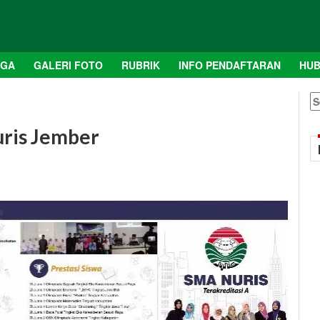
AGA
GALERI FOTO
RUBRIK
INFO PENDAFTARAN
HUB
S
fo
ris Jember