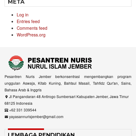
META
Log in
Entries feed
Comments feed
WordPress.org
Pesantren Nuris Jember berkonsentrasi mengembangkan program
unggulan Aswaja, Kitab Kuning, Bahtsul Masail, Tahfidz Qur'an, Sains,
Bahasa Arab & Inggris
Jl Pangandaran 48 Antirogo Sumbersari Kabupaten Jember, Jawa Timur
68125 Indonesia
+62 331 339544
yayasannurisjember@gmail.com
LEMBAGA PENDIDIKAN