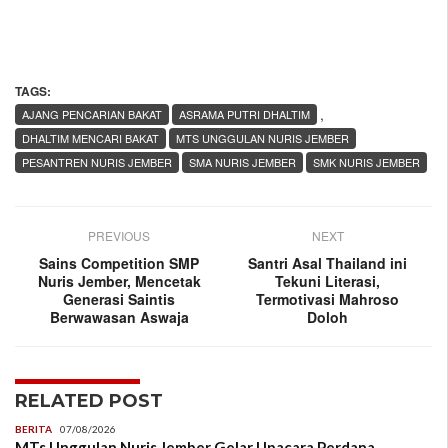
TAGS:
,
AJANG PENCARIAN BAKAT
ASRAMA PUTRI DHALTIM
DHALTIM MENCARI BAKAT
MTS UNGGULAN NURIS JEMBER
PESANTREN NURIS JEMBER
SMA NURIS JEMBER
SMK NURIS JEMBER
PREVIOUS
NEXT
Sains Competition SMP
Santri Asal Thailand ini
Nuris Jember, Mencetak
Tekuni Literasi,
Generasi Saintis
Termotivasi Mahroso
Berwawasan Aswaja
Doloh
RELATED POST
BERITA
07/08/2026
MTs Unggulan Nuris Jember Gelar Upacara Perdana