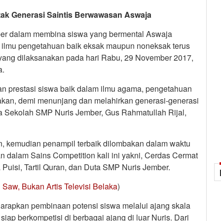
tak Generasi Saintis Berwawasan Aswaja
er dalam membina siswa yang bermental Aswaja
m ilmu pengetahuan baik eksak maupun noneksak terus
n yang dilaksanakan pada hari Rabu, 29 November 2017,
a.
n prestasi siswa baik dalam ilmu agama, pengetahuan
akan, demi menunjang dan melahirkan generasi-generasi
ala Sekolah SMP Nuris Jember, Gus Rahmatullah Rijal,
an, kemudian penampil terbaik dilombakan dalam waktu
n dalam Sains Competition kali ini yakni, Cerdas Cermat
 Puisi, Tartil Quran, dan Duta SMP Nuris Jember.
Saw, Bukan Artis Televisi Belaka
)
arapkan pembinaan potensi siswa melalui ajang skala
ap berkompetisi di berbagai ajang di luar Nuris. Dari