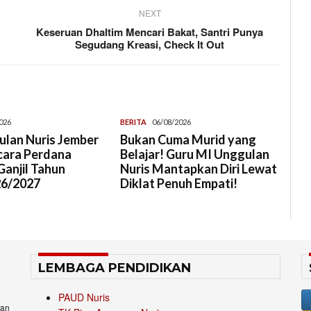
NEXT
Keseruan Dhaltim Mencari Bakat, Santri Punya
Segudang Kreasi, Check It Out
026
BERITA
06/08/2026
lan Nuris Jember
Bukan Cuma Murid yang
cara Perdana
Belajar! Guru MI Unggulan
anjil Tahun
Nuris Mantapkan Diri Lewat
26/2027
Diklat Penuh Empati!
LEMBAGA PENDIDIKAN
PAUD Nuris
an