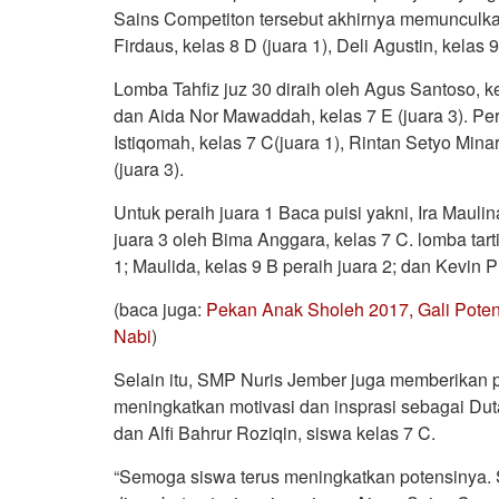
Sains Competiton tersebut akhirnya memunculkan 
Firdaus, kelas 8 D (juara 1), Deli Agustin, kelas 
Lomba Tahfiz juz 30 diraih oleh Agus Santoso, kel
dan Aida Nor Mawaddah, kelas 7 E (juara 3). Per
Istiqomah, kelas 7 C(juara 1), Rintan Setyo Minart
(juara 3).
Untuk peraih juara 1 Baca puisi yakni, Ira Maulin
juara 3 oleh Bima Anggara, kelas 7 C. lomba tartil
1; Maulida, kelas 9 B peraih juara 2; dan Kevin Pu
(baca juga:
Pekan Anak Sholeh 2017, Gali Poten
Nabi
)
Selain itu, SMP Nuris Jember juga memberikan
meningkatkan motivasi dan insprasi sebagai Dut
dan Alfi Bahrur Roziqin, siswa kelas 7 C.
“Semoga siswa terus meningkatkan potensinya.