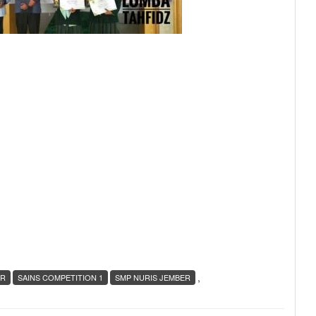
,
ER
SAINS COMPETITION 1
SMP NURIS JEMBER