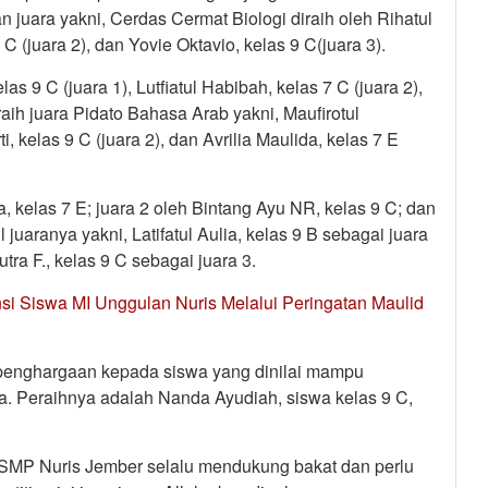
juara yakni, Cerdas Cermat Biologi diraih oleh Rihatul
9 C (juara 2), dan Yovie Oktavio, kelas 9 C(juara 3).
as 9 C (juara 1), Lutfiatul Habibah, kelas 7 C (juara 2),
aih juara Pidato Bahasa Arab yakni, Maufirotul
i, kelas 9 C (juara 2), dan Avrilia Maulida, kelas 7 E
a, kelas 7 E; juara 2 oleh Bintang Ayu NR, kelas 9 C; dan
 juaranya yakni, Latifatul Aulia, kelas 9 B sebagai juara
tra F., kelas 9 C sebagai juara 3.
si Siswa MI Unggulan Nuris Melalui Peringatan Maulid
 penghargaan kepada siswa yang dinilai mampu
a. Peraihnya adalah Nanda Ayudiah, siswa kelas 9 C,
 SMP Nuris Jember selalu mendukung bakat dan perlu