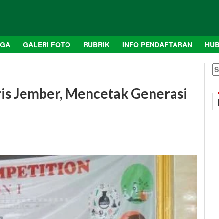
AGA
GALERI FOTO
RUBRIK
INFO PENDAFTARAN
HUB
S
fo
is Jember, Mencetak Generasi
a