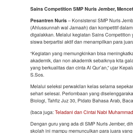
Sains Competition SMP Nuris Jember, Mence
Pesantren Nuris
– Konsistensi SMP Nuris Jemb
(Ahlussunnah wal Jamaah) dan kompetitif dala
digalakkan. Melalui kegiatan Sains Competitio
siswa berpartisi aktif dan menampilkan para juar
“Kegiatan yang memungkinkan bisa meningkatka
akademik, dan non akademik sebaiknya kita gal
yang berkualitas dan cinta Al Qur’an,” ujar Kep
S.Sos.
Melalui seleksi perwakilan kelas selama sepek
sehari selesai. Perlombaan yang diselenggaraka
Biologi, Tahfiz Juz 30, Pidato Bahasa Arab, Baca
(baca juga:
Teladani dan Cintai Nabi Muhammad 
Dengan guru yang ada di SMP Nuris Jember, dih
skolah ini mampu memunculkan para juara yang si