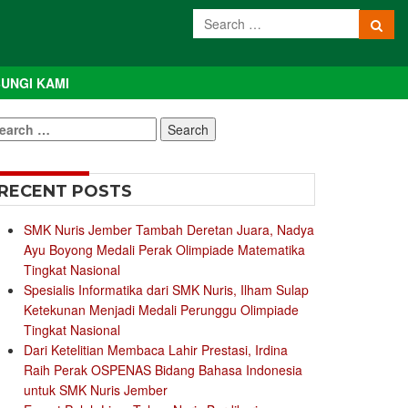
UNGI KAMI
earch
r:
RECENT POSTS
SMK Nuris Jember Tambah Deretan Juara, Nadya
Ayu Boyong Medali Perak Olimpiade Matematika
Tingkat Nasional
Spesialis Informatika dari SMK Nuris, Ilham Sulap
Ketekunan Menjadi Medali Perunggu Olimpiade
Tingkat Nasional
Dari Ketelitian Membaca Lahir Prestasi, Irdina
Raih Perak OSPENAS Bidang Bahasa Indonesia
untuk SMK Nuris Jember