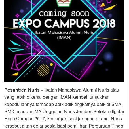
Pesantren Nuris –
Ikatan Mahasiswa Alumni Nuris atau
yang lebih dikenal dengan IMAN kembali tunjukkan
kepeduliannya terhadap adik-adik tingkatnya baik di SMA,
SMK, maupun MA Unggulan Nuris Jember. Setelah digelar
Expo Campus 2017, kini organisasi jaringan alumni Nuris
tersebut akan gelar sosialisasi pemilihan Perguruan Tinggi