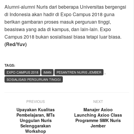
Alumni-alumni Nuris dari beberapa Universitas bergengsi
di Indonesia akan hadir di Expo Campus 2018 guna
berikan gambaran proses masuk perguruan tinggi,
beasiswa yang ada di kampus, dan lain-lain. Expo
Campus 2018 bukan sosialisasi biasa tetapi luar biasa.
(Red/Yuv)
TAGS:
,
EXPO CAMPUS 2018
IMAN
PESANTREN NURIS JEMBER
SOSIALISASI PERGURUAN TINGGI
PREVIOUS
NEXT
Upayakan Kualitas
Manajer Axioo
Pembelajaran, MTs
Launching Axioo Class
Unggulan Nuris
Programme SMK Nuris
Selenggarakan
Jember
Workshop