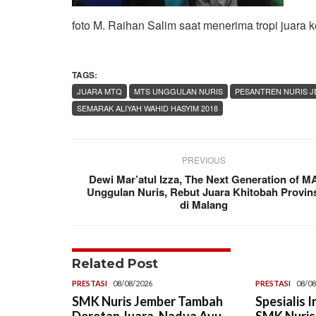
foto M. Raihan Salim saat menerima tropi juara 
TAGS:
JUARA MTQ
MTS UNGGULAN NURIS
PESANTREN NURIS 
SEMARAK ALIYAH WAHID HASYIM 2018
PREVIOUS
Dewi Mar’atul Izza, The Next Generation of M
Unggulan Nuris, Rebut Juara Khitobah Provin
di Malang
Related Post
PRESTASI
08/08/2026
PRESTASI
08/08
SMK Nuris Jember Tambah
Spesialis 
Deretan Juara, Nadya Ayu
SMK Nuris,