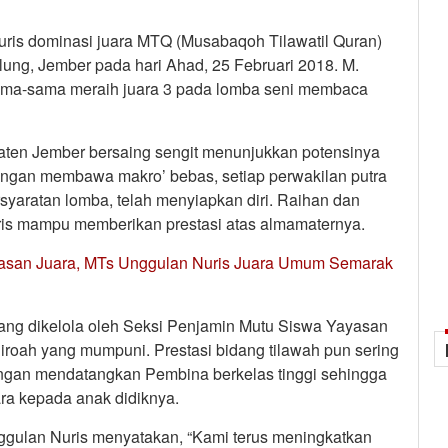
ris dominasi juara MTQ (Musabaqoh Tilawatil Quran)
ung, Jember pada hari Ahad, 25 Februari 2018. M.
ama-sama meraih juara 3 pada lomba seni membaca
paten Jember bersaing sengit menunjukkan potensinya
engan membawa makro’ bebas, setiap perwakilan putra
syaratan lomba, telah menyiapkan diri. Raihan dan
ris mampu memberikan prestasi atas almamaternya.
lasan Juara, MTs Unggulan Nuris Juara Umum Semarak
 yang dikelola oleh Seksi Penjamin Mutu Siswa Yayasan
roah yang mumpuni. Prestasi bidang tilawah pun sering
Dengan mendatangkan Pembina berkelas tinggi sehingga
a kepada anak didiknya.
nggulan Nuris menyatakan, “Kami terus meningkatkan