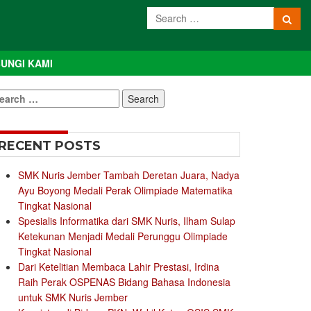
UNGI KAMI
earch
r:
RECENT POSTS
SMK Nuris Jember Tambah Deretan Juara, Nadya
Ayu Boyong Medali Perak Olimpiade Matematika
Tingkat Nasional
Spesialis Informatika dari SMK Nuris, Ilham Sulap
Ketekunan Menjadi Medali Perunggu Olimpiade
Tingkat Nasional
Dari Ketelitian Membaca Lahir Prestasi, Irdina
Raih Perak OSPENAS Bidang Bahasa Indonesia
untuk SMK Nuris Jember