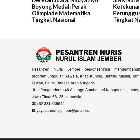
Boyong Medali Perak
Ketekunan
Olimpiade Matematika
Perunggu 
Tingkat Nasional
Tingkat N
Pesantren Nuris Jember berkonsentrasi mengembangk
program unggulan Aswaja, Kitab Kuning, Bahtsul Masail, Tahf
Qur'an, Sains, Bahasa Arab & Inggris
Jl Pangandaran 48 Antirogo Sumbersari Kabupaten Jember,
Jawa Timur 68125 Indonesia
+62 331 339544
yayasannurisjember@gmail.com