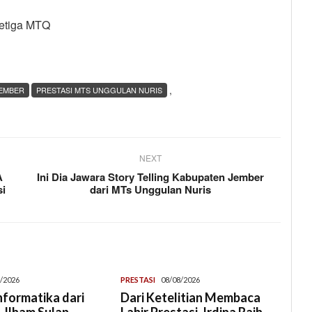
ketiga MTQ
,
JEMBER
PRESTASI MTS UNGGULAN NURIS
NEXT
A
Ini Dia Jawara Story Telling Kabupaten Jember
si
dari MTs Unggulan Nuris
/2026
PRESTASI
08/08/2026
Informatika dari
Dari Ketelitian Membaca
 Ilham Sulap
Lahir Prestasi, Irdina Raih