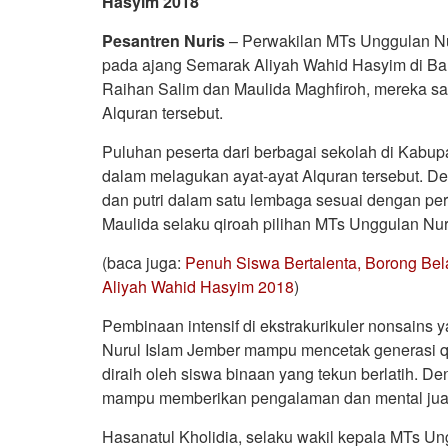
Hasyim 2018
Pesantren Nuris
– Perwakilan MTs Unggulan Nu
pada ajang Semarak Aliyah Wahid Hasyim di Bal
Raihan Salim dan Maulida Maghfiroh, mereka s
Alquran tersebut.
Puluhan peserta dari berbagai sekolah di Kabu
dalam melagukan ayat-ayat Alquran tersebut. D
dan putri dalam satu lembaga sesuai dengan per
Maulida selaku qiroah pilihan MTs Unggulan Nu
(baca juga:
Penuh Siswa Bertalenta, Borong Be
Aliyah Wahid Hasyim 2018
)
Pembinaan intensif di ekstrakurikuler nonsains
Nurul Islam Jember mampu mencetak generasi qi
diraih oleh siswa binaan yang tekun berlatih. 
mampu memberikan pengalaman dan mental juar
Hasanatul Kholidia, selaku wakil kepala MTs U