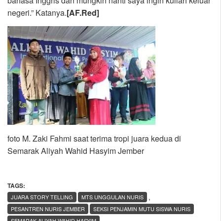
bahasa Inggris dan mungkin nanti saya ingin kuliah keluar
negeri.” Katanya.
[AF.Red]
foto M. Zaki Fahmi saat terima tropi juara kedua di
Semarak Aliyah Wahid Hasyim Jember
TAGS:
,
JUARA STORY TELLING
MTS UNGGULAN NURIS
PESANTREN NURIS JEMBER
SEKSI PENJAMIN MUTU SISWA NURIS
SEMARAK ALIYAH WAHID HASYIM