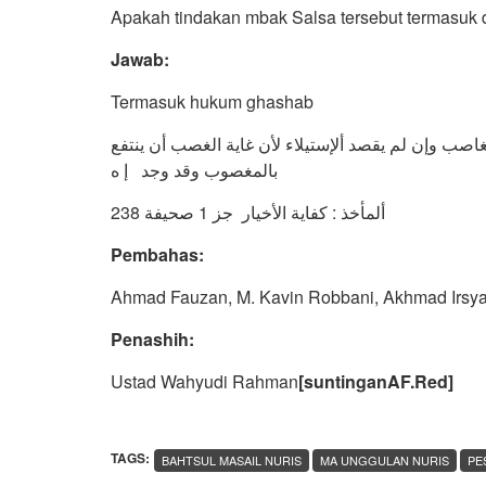
Apakah tindakan mbak Salsa tersebut termasuk
J
awab
:
Termasuk hukum ghashab
غاصب وإن لم يقصد ألإستيلاء لأن غاية الغصب أن ينتفع
بالمغصوب وقد وجد إ ه
ألمأخذ : كفاية الأخيار جز 1 صحيفة 238
Pembahas:
Ahmad Fauzan, M. Kavin Robbani, Akhmad Irsya
Penashih:
Ustad Wahyudi Rahman
[suntinganAF.Red]
TAGS:
BAHTSUL MASAIL NURIS
MA UNGGULAN NURIS
PE