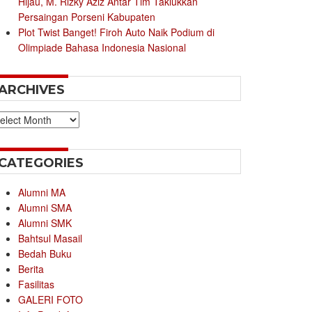
Hijau, M. Rizky Aziz Antar Tim Taklukkan
Persaingan Porseni Kabupaten
Plot Twist Banget! Firoh Auto Naik Podium di
Olimpiade Bahasa Indonesia Nasional
ARCHIVES
chives
CATEGORIES
Alumni MA
Alumni SMA
Alumni SMK
Bahtsul Masail
Bedah Buku
Berita
Fasilitas
GALERI FOTO