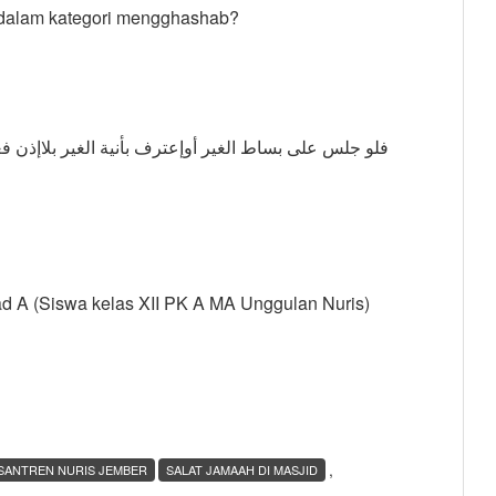
 dalam kategori mengghashab?
فلو جلس على بساط الغير أوإعترف بأنية الغير بلاإذن ف
d A (Siswa kelas XII PK A MA Unggulan Nuris)
,
SANTREN NURIS JEMBER
SALAT JAMAAH DI MASJID