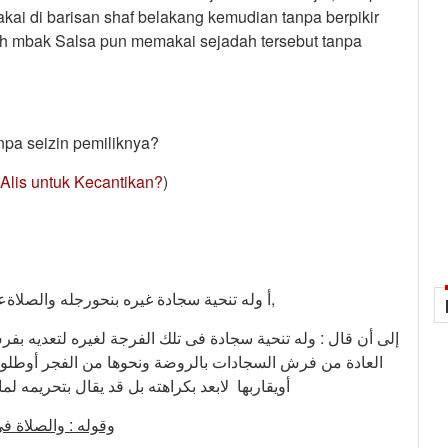
kai di barisan shaf belakang kemudian tanpa berpikir
aah mbak Salsa pun memakai sejadah tersebut tanpa
pa seizin pemiliknya?
Alis untuk Kecantikan?
)
أ وله تنحية سجادة غيره بنحورجله والصلاةعليه فى محلها ولايرفعها ولو بغيريده لدخولها فى ضمانه,
إلى أن قال : وله تنحية سجادة فى تلك الفرجة لغيره لتعديه ب
العادة من فرش السجادات بالروضة ونحوها من الفجر أوطلو
أويقاربها لابعد بكراهته بل قد يقال بتحريمه 
وقوله : والصلاة ف