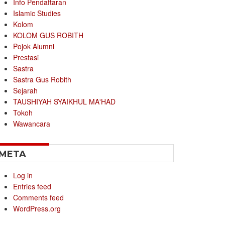
Info Pendaftaran
Islamic Studies
Kolom
KOLOM GUS ROBITH
Pojok Alumni
Prestasi
Sastra
Sastra Gus Robith
Sejarah
TAUSHIYAH SYAIKHUL MA'HAD
Tokoh
Wawancara
META
Log in
Entries feed
Comments feed
WordPress.org