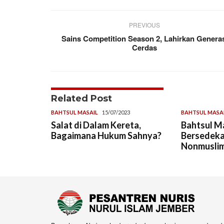
PREVIOUS
Sains Competition Season 2, Lahirkan Genera
Cerdas
Related Post
BAHTSUL MASAIL
15/07/2023
BAHTSUL MASA
Salat di Dalam Kereta,
Bahtsul Ma
Bagaimana Hukum Sahnya?
Bersedekah
Nonmusli