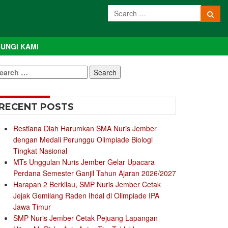
UNGI KAMI
earch
r:
RECENT POSTS
Restiana Diah Harumkan SMA Nuris Jember
dengan Medali Perunggu Olimpiade Biologi
Tingkat Nasional
MTs Unggulan Nuris Jember Gelar Upacara
Perdana Semester Ganjil Tahun Ajaran 2026/2027
Harapan 2 Berkilau, SMP Nuris Jember Cetak
Jejak Gemilang Raden Ihdal di Olimpiade IPA
Jawa Timur
SMP Nuris Jember Cetak Pejuang Lapangan