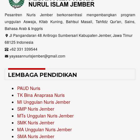
Pesantren Nuris Jember berkonsentrasi mengembangkan program
unggulan Aswaja, Kitab Kuning, Bahtsul Masail, Tahfidz Qur'an, Sains,
Bahasa Arab & Inggris
Jl Pangandaran 48 Antirogo Sumbersari Kabupaten Jember, Jawa Timur
68125 Indonesia
+62 331 339544
yayasannurisjember@gmail.com
LEMBAGA PENDIDIKAN
PAUD Nuris
TK Bina Anaprasa Nuris
MI Unggulan Nuris Jember
SMP Nuris Jember
MTs Unggulan Nuris Jember
SMK Nuris Jember
MA Unggulan Nuris Jember
SMA Nuris Jember