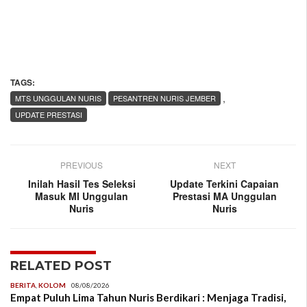
TAGS:
,
MTS UNGGULAN NURIS
PESANTREN NURIS JEMBER
UPDATE PRESTASI
PREVIOUS
NEXT
Inilah Hasil Tes Seleksi
Update Terkini Capaian
Masuk MI Unggulan
Prestasi MA Unggulan
Nuris
Nuris
RELATED POST
BERITA
,
KOLOM
08/08/2026
Empat Puluh Lima Tahun Nuris Berdikari : Menjaga Tradisi,